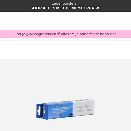
Ledenvoordelen:
SHOP ALLES MET DE MEMBERPRIJS
Laat je glow langer stralen 🤎 alles om je zomertan te behouden
ITEM TOEGEVOEGD AAN WINKELMAND
Vaak samen gekocht met