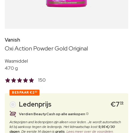
Vanish
Oxi Action Powder Gold Original
Wasmiddel
470 g
150
BESPAAR
€2
80
Ledenprijs
€
7
19
Verdien BeautyCash op alle aankopen
Actieprijzen and ledenprijzen zijn alleen voor leden. Je wordt automatisch
lid bij aankoop tegen de ledenprijs. Het lidmaatschap kost
9,95 €/30
dagen
. De eerste 14 dagen is
gratis
.
Lees meer over de voordelen.