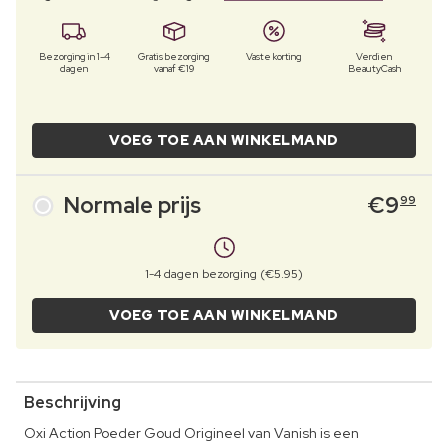
Bezorging in 1-4
Gratis bezorging
Vaste korting
Verdien
dagen
vanaf €19
BeautyCash
VOEG TOE AAN WINKELMAND
Normale prijs
€
9
99
1-4 dagen bezorging (€5.95)
VOEG TOE AAN WINKELMAND
Beschrijving
Oxi Action Poeder Goud Origineel van Vanish is een