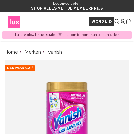
Ledenvoordelen:
SHOP ALLES MET DE MEMBERPRIJS
WORD LID
Laat je glow langer stralen 🤎 alles om je zomertan te behouden
×
Home
Merken
Vanish
ITEM TOEGEVOEGD AAN
Vaak samen gekocht met
WINKELMAND
BESPAAR
€2
80