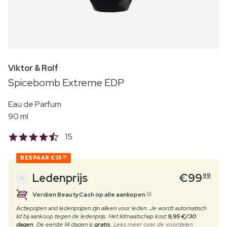
Viktor & Rolf
Spicebomb Extreme EDP
Eau de Parfum
90 ml
15
BESPAAR
€35
50
Ledenprijs
€
99
99
Verdien BeautyCash op alle aankopen
Actieprijzen and ledenprijzen zijn alleen voor leden. Je wordt automatisch
lid bij aankoop tegen de ledenprijs. Het lidmaatschap kost
9,95 €/30
dagen
. De eerste 14 dagen is
gratis
.
Lees meer over de voordelen.