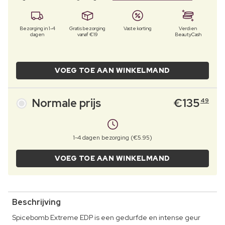
Bezorging in 1-4
Gratis bezorging
Vaste korting
Verdien
dagen
vanaf €19
BeautyCash
VOEG TOE AAN WINKELMAND
Normale prijs
€
135
49
1-4 dagen bezorging (€5.95)
VOEG TOE AAN WINKELMAND
Beschrijving
Spicebomb Extreme EDP is een gedurfde en intense geur