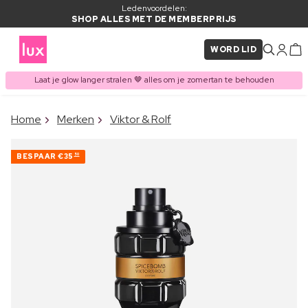
Ledenvoordelen:
SHOP ALLES MET DE MEMBERPRIJS
WORD LID
Laat je glow langer stralen 🤎 alles om je zomertan te behouden
×
Home
Merken
Viktor & Rolf
ITEM TOEGEVOEGD AAN
Vaak samen gekocht met
WINKELMAND
BESPAAR
€35
50