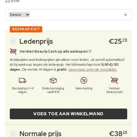
225 ml
BESPAAR
€12
50
Ledenprijs
€
25
79
Verdien BeautyCash op alle aankopen
Actieprijzen and ledenprijzen zijn alleen voor leden. Je wordt automatisch
lid bij aankoop tegen de ledenprijs. Het lidmaatschap kost
9,95 €/30
dagen
. De eerste 14 dagen is
gratis
.
Lees meer over de voordelen.
Bezorging in 1-4
Gratis bezorging
Vaste korting
Verdien
dagen
vanaf €19
BeautyCash
VOEG TOE AAN WINKELMAND
Normale prijs
€
38
29