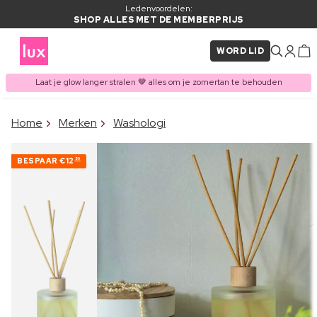
Ledenvoordelen:
SHOP ALLES MET DE MEMBERPRIJS
WORD LID
Laat je glow langer stralen 🤎 alles om je zomertan te behouden
×
Home
Merken
Washologi
ITEM TOEGEVOEGD AAN
Vaak samen gekocht met
WINKELMAND
BESPAAR
€12
50