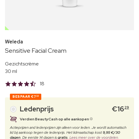
OUTLET
Weleda
Sensitive Facial Cream
Gezichtscrème
30 ml
18
BESPAAR
€7
80
Ledenprijs
€
16
29
Verdien BeautyCash op alle aankopen
Actieprijzen and ledenprijzen zijn alleen voor leden. Je wordt automatisch
lid bij aankoop tegen de ledenprijs. Het lidmaatschap kost
9,95 €/30
dagen
. De eerste 14 dagen is
gratis
.
Lees meer over de voordelen.