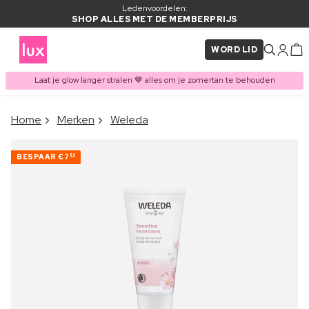
Ledenvoordelen:
SHOP ALLES MET DE MEMBERPRIJS
WORD LID
Laat je glow langer stralen 🤎 alles om je zomertan te behouden
×
Home
Merken
Weleda
ITEM TOEGEVOEGD AAN
Vaak samen gekocht met
WINKELMAND
BESPAAR
€7
80