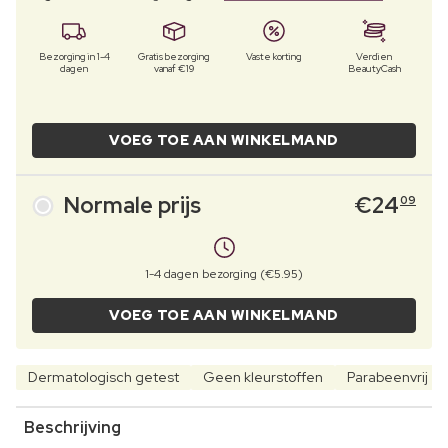
Bezorging in 1-4
Gratis bezorging
Vaste korting
Verdien
dagen
vanaf €19
BeautyCash
VOEG TOE AAN WINKELMAND
Normale prijs
€
24
09
1-4 dagen bezorging (€5.95)
VOEG TOE AAN WINKELMAND
Dermatologisch getest
Geen kleurstoffen
Parabeenvrij
Beschrijving