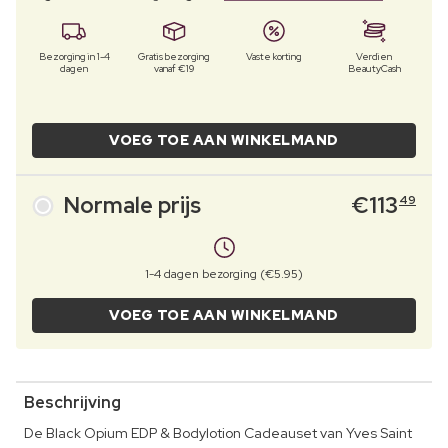
Bezorging in 1-4
Gratis bezorging
Vaste korting
Verdien
dagen
vanaf €19
BeautyCash
VOEG TOE AAN WINKELMAND
Normale prijs
€
113
49
1-4 dagen bezorging (€5.95)
VOEG TOE AAN WINKELMAND
Beschrijving
De Black Opium EDP & Bodylotion Cadeauset van Yves Saint