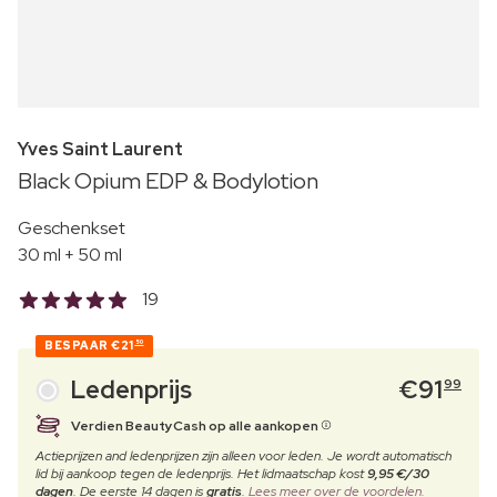
Yves Saint Laurent
Black Opium EDP & Bodylotion
Geschenkset
30 ml + 50 ml
19
BESPAAR
€21
50
Ledenprijs
€
91
99
Verdien BeautyCash op alle aankopen
Actieprijzen and ledenprijzen zijn alleen voor leden. Je wordt automatisch
lid bij aankoop tegen de ledenprijs. Het lidmaatschap kost
9,95 €/30
dagen
. De eerste 14 dagen is
gratis
.
Lees meer over de voordelen.