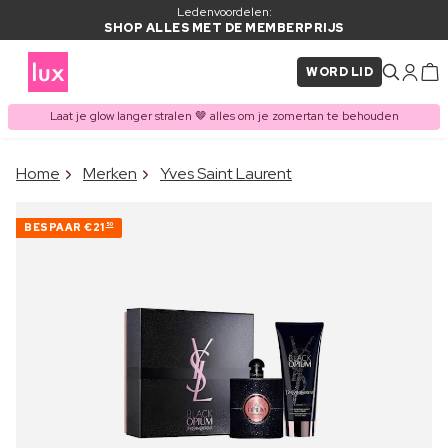
Ledenvoordelen:
SHOP ALLES MET DE MEMBERPRIJS
WORD LID
Laat je glow langer stralen 🤎 alles om je zomertan te behouden
×
Home
Merken
Yves Saint Laurent
ITEM TOEGEVOEGD AAN
Vaak samen gekocht met
WINKELMAND
BESPAAR
€21
50