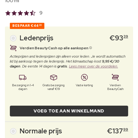
100 ml
9
BESPAAR
€44
60
Ledenprijs
€
93
39
Verdien BeautyCash op alle aankopen
Actieprijzen and ledenprijzen zijn alleen voor leden. Je wordt automatisch
lid bij aankoop tegen de ledenprijs. Het lidmaatschap kost
9,95 €/30
dagen
. De eerste 14 dagen is
gratis
.
Lees meer over de voordelen.
Bezorging in 1-4
Gratis bezorging
Vaste korting
Verdien
dagen
vanaf €19
BeautyCash
VOEG TOE AAN WINKELMAND
Normale prijs
€
137
99