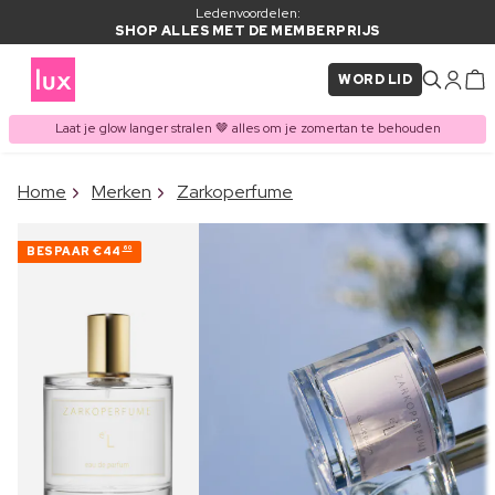
Ledenvoordelen:
SHOP ALLES MET DE MEMBERPRIJS
WORD LID
Laat je glow langer stralen 🤎 alles om je zomertan te behouden
×
Home
Merken
Zarkoperfume
ITEM TOEGEVOEGD AAN
Vaak samen gekocht met
WINKELMAND
BESPAAR
€44
60