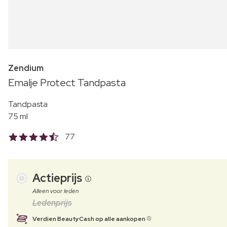
Zendium
Emalje Protect Tandpasta
Tandpasta
75 ml
77
Actieprijs
Alleen voor leden
Ledenprijs
Verdien BeautyCash op alle aankopen