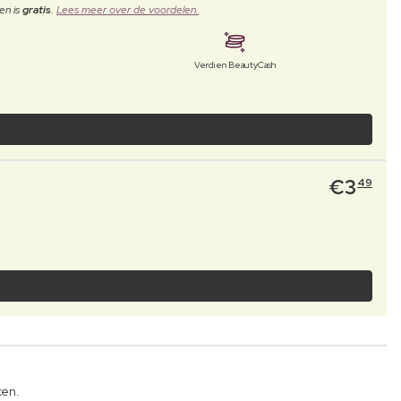
en is
gratis
.
Lees meer over de voordelen.
Verdien BeautyCash
€
3
49
ken.