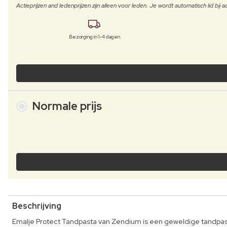
Actieprijzen and ledenprijzen zijn alleen voor leden. Je wordt automatisch lid bi
Bezorging in 1-4 dagen
Normale prijs
Beschrijving
Emalje Protect Tandpasta van Zendium is een geweldige tandpast