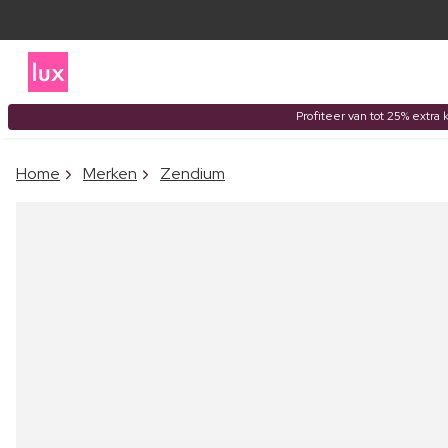
Profiteer van tot 25% extra 
Home
Merken
Zendium