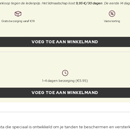
j aankoop tegen de ledenprijs. Het lidmaatschap kost
9,95 €/30 dagen
. De eerste 14 dag
Gratis bezorging vanaf €19
Vaste korting
VOEG TOE AAN WINKELMAND
1-4 dagen bezorging (€5.95)
VOEG TOE AAN WINKELMAND
a die speciaal is ontwikkeld om je tanden te beschermen en verster