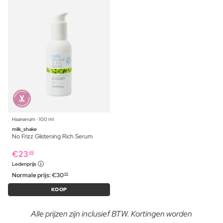
Haarserum ⋅ 100 ml
milk_shake
No Frizz Glistening Rich Serum
€
23
49
Ledenprijs
Normale prijs:
€
30
99
KOOP
Alle prijzen zijn inclusief BTW. Kortingen worden