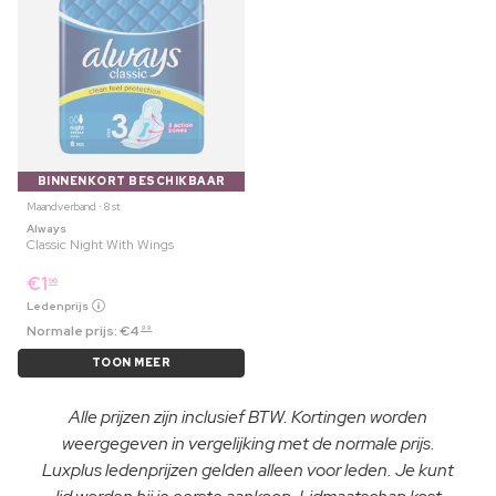
BINNENKORT BESCHIKBAAR
Maandverband ⋅ 8 st
Always
Classic Night With Wings
€
1
96
Ledenprijs
Normale prijs:
€
4
99
TOON MEER
Alle prijzen zijn inclusief BTW. Kortingen worden
weergegeven in vergelijking met de normale prijs.
Luxplus ledenprijzen gelden alleen voor leden. Je kunt