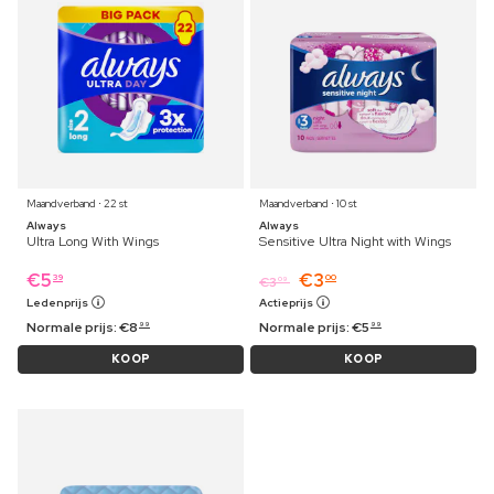
Maandverband ⋅ 22 st
Maandverband ⋅ 10 st
Always
Always
Ultra Long With Wings
Sensitive Ultra Night with Wings
€
5
€
3
39
00
€
3
09
Ledenprijs
Actieprijs
Normale prijs:
€
8
Normale prijs:
€
5
99
99
KOOP
KOOP