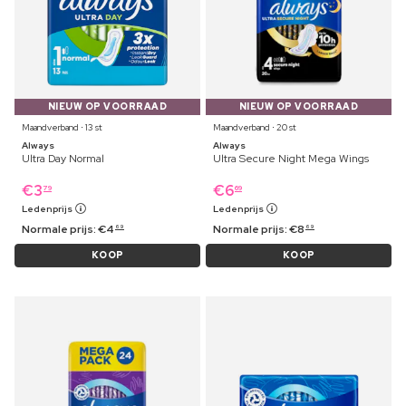
NIEUW OP VOORRAAD
NIEUW OP VOORRAAD
Maandverband ⋅ 13 st
Maandverband ⋅ 20 st
Always
Always
Ultra Day Normal
Ultra Secure Night Mega Wings
€
3
€
6
79
69
Ledenprijs
Ledenprijs
Normale prijs:
€
4
Normale prijs:
€
8
69
69
KOOP
KOOP