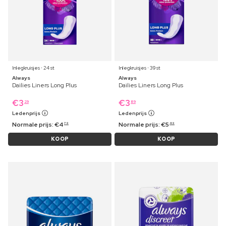
Inlegkruisjes ⋅ 24 st
Inlegkruisjes ⋅ 39 st
Always
Always
Dailies Liners Long Plus
Dailies Liners Long Plus
€
3
€
3
29
89
Ledenprijs
Ledenprijs
Normale prijs:
€
4
Normale prijs:
€
5
79
49
KOOP
KOOP