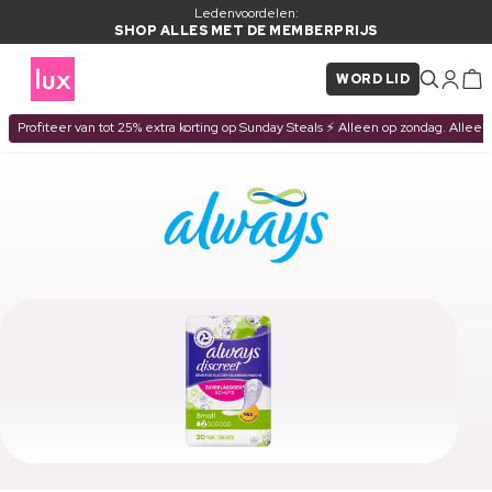
Ledenvoordelen:
SHOP ALLES MET DE MEMBERPRIJS
WORD LID
Profiteer van tot 25% extra korting op Sunday Steals ⚡ Alleen op zondag. Alleen