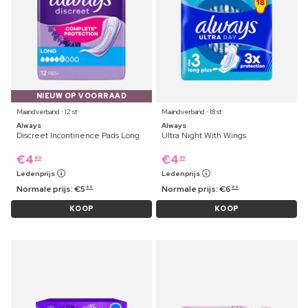
NIEUW OP VOORRAAD
Maandverband ⋅ 12 st
Maandverband ⋅ 18 st
Always
Always
Discreet Incontinence Pads Long
Ultra Night With Wings
€
4
€
4
89
99
Ledenprijs
Ledenprijs
Normale prijs:
€
5
Normale prijs:
€
6
89
89
KOOP
KOOP