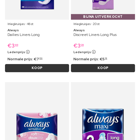
BIJNA UITVERKOCHT
Inlegkruisjes ⋅ 46 st
Inlegkruisjes ⋅ 20 st
Always
Always
Dailies Liners Long
Discreet Liners Long Plus
€
3
€
3
89
09
Ledenprijs
Ledenprijs
Normale prijs:
€
7
Normale prijs:
€
5
89
19
KOOP
KOOP