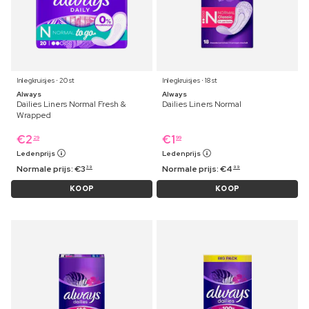
Inlegkruisjes ⋅ 20 st
Inlegkruisjes ⋅ 18 st
Always
Always
Dailies Liners Normal Fresh &
Dailies Liners Normal
Wrapped
€
2
€
1
29
99
Ledenprijs
Ledenprijs
Normale prijs:
€
3
Normale prijs:
€
4
39
99
KOOP
KOOP