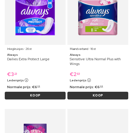
Inlegkruisjes ⋅ 26 st
Maandverband ⋅ 16 st
Always
Always
Dailies Extra Protect Large
Sensitive Ultra Normal Plus with
Wings
€
3
€
2
29
89
Ledenprijs
Ledenprijs
Normale prijs:
€
6
Normale prijs:
€
6
39
99
KOOP
KOOP