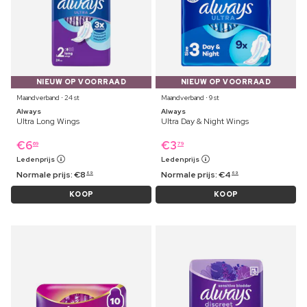
NIEUW OP VOORRAAD
NIEUW OP VOORRAAD
Maandverband ⋅ 24 st
Maandverband ⋅ 9 st
Always
Always
Ultra Long Wings
Ultra Day & Night Wings
€
6
€
3
69
79
Ledenprijs
Ledenprijs
Normale prijs:
€
8
Normale prijs:
€
4
69
69
KOOP
KOOP