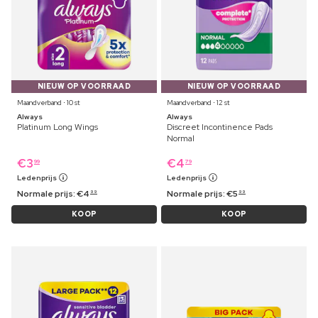
NIEUW OP VOORRAAD
NIEUW OP VOORRAAD
Maandverband ⋅ 10 st
Maandverband ⋅ 12 st
Always
Always
Platinum Long Wings
Discreet Incontinence Pads
Normal
€
3
€
4
99
79
Ledenprijs
Ledenprijs
Normale prijs:
€
4
Normale prijs:
€
5
99
99
KOOP
KOOP