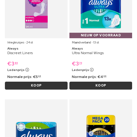
NIEUW OP VOORRAAD
Inlegkruisjes ⋅ 24 st
Maandverband ⋅ 13 st
Always
Always
Discreet Liners
Ultra Normal Wings
€
3
€
3
89
79
Ledenprijs
Ledenprijs
Normale prijs:
€
5
Normale prijs:
€
4
29
69
KOOP
KOOP