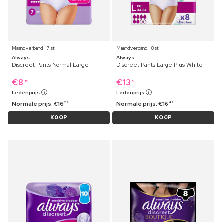
Maandverband ⋅ 7 st
Maandverband ⋅ 8 st
Always
Always
Discreet Pants Normal Large
Discreet Pants Large Plus White
€
8
€
13
39
19
Ledenprijs
Ledenprijs
Normale prijs:
€
16
Normale prijs:
€
16
29
49
KOOP
KOOP