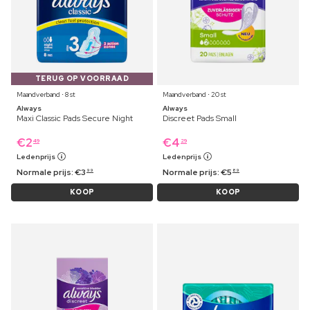
TERUG OP VOORRAAD
Maandverband ⋅ 8 st
Maandverband ⋅ 20 st
Always
Always
Maxi Classic Pads Secure Night
Discreet Pads Small
€
2
€
4
49
29
Ledenprijs
Ledenprijs
Normale prijs:
€
3
Normale prijs:
€
5
99
89
KOOP
KOOP