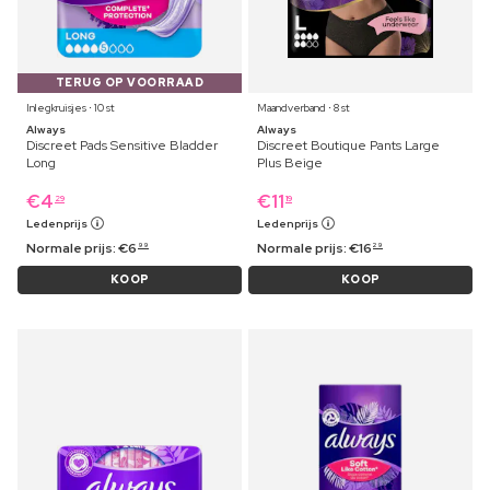
TERUG OP VOORRAAD
Inlegkruisjes ⋅ 10 st
Maandverband ⋅ 8 st
Always
Always
Discreet Pads Sensitive Bladder
Discreet Boutique Pants Large
Long
Plus Beige
€
4
€
11
29
19
Ledenprijs
Ledenprijs
Normale prijs:
€
6
Normale prijs:
€
16
99
29
KOOP
KOOP