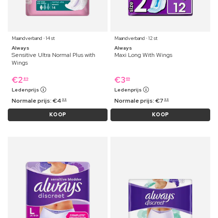
Maandverband ⋅ 14 st
Maandverband ⋅ 12 st
Always
Always
Sensitive Ultra Normal Plus with
Maxi Long With Wings
Wings
€
2
€
3
89
69
Ledenprijs
Ledenprijs
Normale prijs:
€
4
Normale prijs:
€
7
99
99
KOOP
KOOP