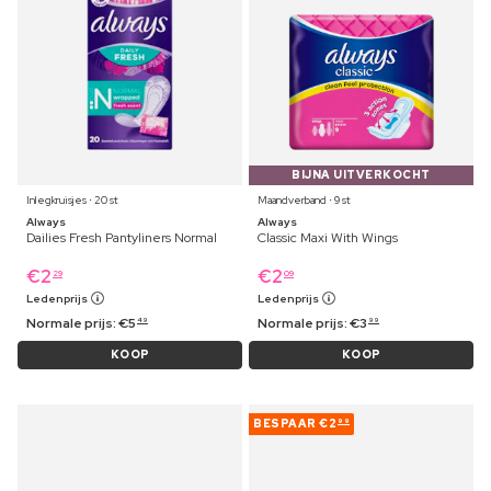
BIJNA UITVERKOCHT
Inlegkruisjes ⋅ 20 st
Maandverband ⋅ 9 st
Always
Always
Dailies Fresh Pantyliners Normal
Classic Maxi With Wings
€
2
€
2
29
09
Ledenprijs
Ledenprijs
Normale prijs:
€
5
Normale prijs:
€
3
49
99
KOOP
KOOP
BESPAAR
€2
99