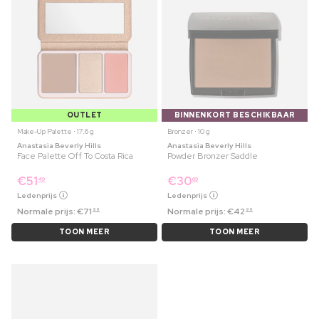
OUTLET
BINNENKORT BESCHIKBAAR
Make-Up Palette ⋅ 17,6 g
Bronzer ⋅ 10 g
Anastasia Beverly Hills
Anastasia Beverly Hills
Face Palette Off To Costa Rica
Powder Bronzer Saddle
€
51
€
30
49
69
Ledenprijs
Ledenprijs
Normale prijs:
€
71
Normale prijs:
€
42
99
99
TOON MEER
TOON MEER