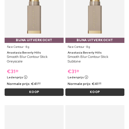
BIJNA UITVERKOCHT
BIJNA UITVERKOCHT
Face Contour ⋅ 8 g
Face Contour ⋅ 8 g
Anastasia Beverly Hills
Anastasia Beverly Hills
Smooth Blur Contour Stick
Smooth Blur Contour Stick
Greyscale
Subtone
€
31
€
31
59
59
Ledenprijs
Ledenprijs
Normale prijs:
€
41
Normale prijs:
€
41
69
69
KOOP
KOOP