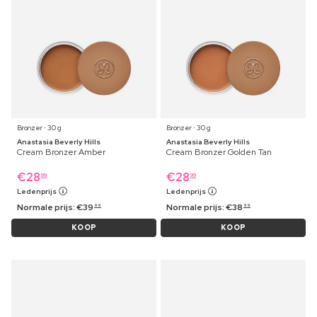
Bronzer ⋅ 30 g
Bronzer ⋅ 30 g
Anastasia Beverly Hills
Anastasia Beverly Hills
Cream Bronzer Amber
Cream Bronzer Golden Tan
€
28
€
28
99
99
Ledenprijs
Ledenprijs
Normale prijs:
€
39
Normale prijs:
€
38
99
99
KOOP
KOOP