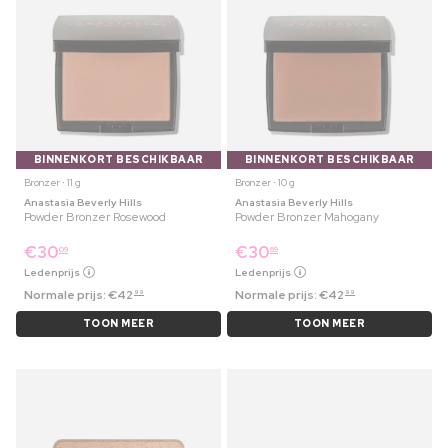
BINNENKORT BESCHIKBAAR
BINNENKORT BESCHIKBAAR
Bronzer ⋅ 11 g
Bronzer ⋅ 10 g
Anastasia Beverly Hills
Anastasia Beverly Hills
Powder Bronzer Rosewood
Powder Bronzer Mahogany
€
30
€
30
09
69
Ledenprijs
Ledenprijs
Normale prijs:
€
42
Normale prijs:
€
42
99
99
TOON MEER
TOON MEER