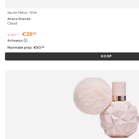
Eau de Parfum ⋅ 30 ml
Ariana Grande
Cloud
€
39
08
€
40
29
Actieprijs
Normale prijs:
€
50
90
KOOP