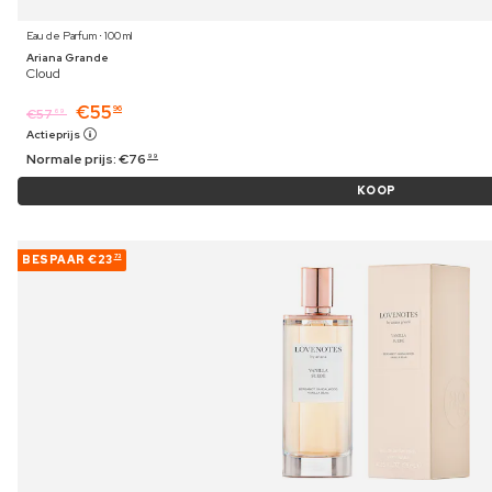
Eau de Parfum ⋅ 100 ml
Ariana Grande
Cloud
€
55
96
€
57
69
Actieprijs
Normale prijs:
€
76
99
KOOP
BESPAAR
€23
73