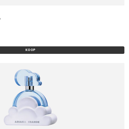
P
KOOP