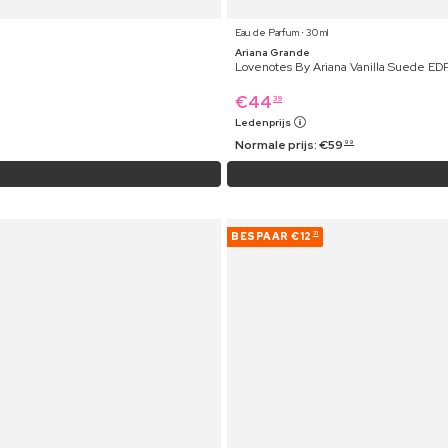
Eau de Parfum ⋅ 30 ml
Ariana Grande
Lovenotes By Ariana Vanilla Suede ED
€
44
39
Ledenprijs
Normale prijs:
€
59
99
BESPAAR
€12
31