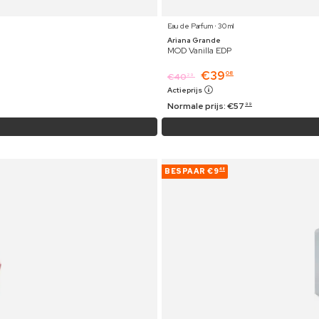
Eau de Parfum ⋅ 30 ml
Ariana Grande
MOD Vanilla EDP
€
39
08
€
40
29
Actieprijs
Normale prijs:
€
57
99
BESPAAR
€9
48