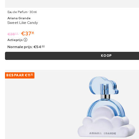
Eau de Parfum ⋅ 30 ml
Ariana Grande
Sweet Like Candy
€
37
14
€
38
29
Actieprijs
Normale prijs:
€
54
99
KOOP
BESPAAR
€11
82