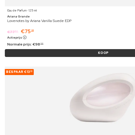
Eau de Parfum ⋅ 125 ml
Ariana Grande
Lovenotes by Ariana Vanilla Suede EDP
€
75
26
€
77
59
Actieprijs
Normale prijs:
€
98
99
KOOP
BESPAAR
€13
03