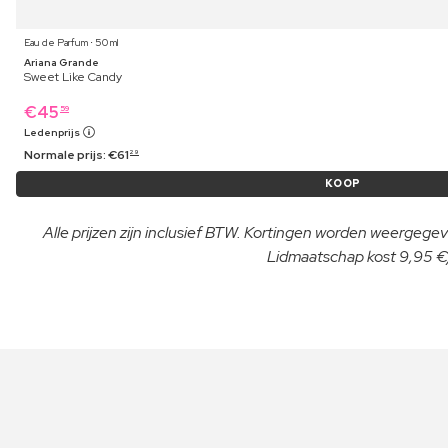
Eau de Parfum ⋅ 50 ml
Ariana Grande
Sweet Like Candy
€
45
59
Ledenprijs
Normale prijs:
€
61
29
KOOP
Alle prijzen zijn inclusief BTW. Kortingen worden weergegeve
Lidmaatschap kost 9,95 €/