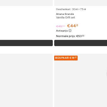
Geschenkset ⋅ 30 ml + 75 ml
Ariana Grande
Vanilla Gift set
€
44
51
€
45
89
Actieprijs
Normale prijs:
€
53
99
BESPAAR
€19
84