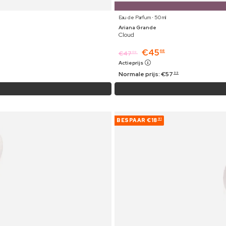
Eau de Parfum ⋅ 50 ml
Ariana Grande
Cloud
€
45
68
€
47
09
Actieprijs
Normale prijs:
€
57
99
BESPAAR
€18
91