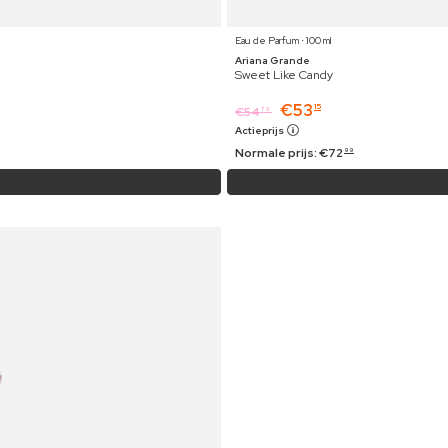
Eau de Parfum ⋅ 100 ml
Ariana Grande
Sweet Like Candy
€
53
15
€
54
79
Actieprijs
Normale prijs:
€
72
99