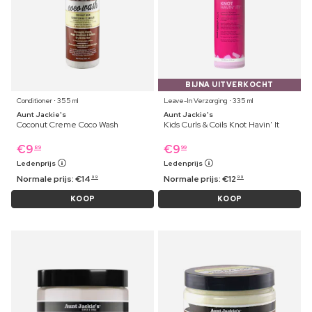
BIJNA UITVERKOCHT
Conditioner ⋅ 355 ml
Leave-In Verzorging ⋅ 335 ml
Aunt Jackie's
Aunt Jackie's
Coconut Creme Coco Wash
Kids Curls & Coils Knot Havin' It
€
9
€
9
89
99
Ledenprijs
Ledenprijs
Normale prijs:
€
14
Normale prijs:
€
12
99
99
KOOP
KOOP