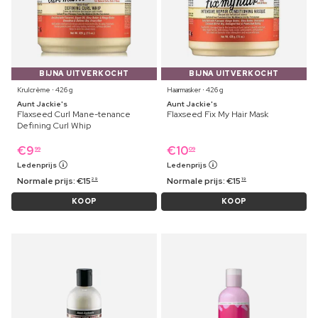
BIJNA UITVERKOCHT
BIJNA UITVERKOCHT
Krulcrème ⋅ 426 g
Haarmasker ⋅ 426 g
Aunt Jackie's
Aunt Jackie's
Flaxseed Curl Mane-tenance
Flaxseed Fix My Hair Mask
Defining Curl Whip
€
9
€
10
99
09
Ledenprijs
Ledenprijs
Normale prijs:
€
15
Normale prijs:
€
15
29
19
KOOP
KOOP