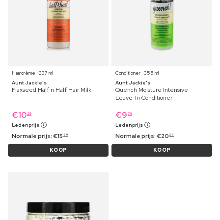
Haarcrème ⋅ 237 ml
Conditioner ⋅ 355 ml
Aunt Jackie's
Aunt Jackie's
Flaxseed Half n Half Hair Milk
Quench Moisture Intensive
Leave-In Conditioner
€
10
€
9
29
79
Ledenprijs
Ledenprijs
Normale prijs:
€
15
Normale prijs:
€
20
69
29
KOOP
KOOP