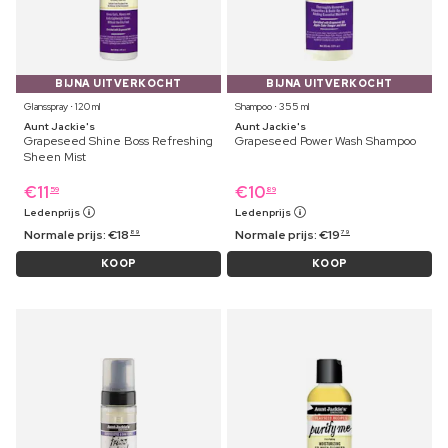
BIJNA UITVERKOCHT
BIJNA UITVERKOCHT
Glansspray ⋅ 120 ml
Shampoo ⋅ 355 ml
Aunt Jackie's
Aunt Jackie's
Grapeseed Shine Boss Refreshing
Grapeseed Power Wash Shampoo
Sheen Mist
€
11
€
10
59
89
Ledenprijs
Ledenprijs
Normale prijs:
€
18
Normale prijs:
€
19
89
79
KOOP
KOOP