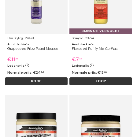
BIJNA UITVERKOCHT
Haar Styling ⋅ 244 ml
Shampoo ⋅ 237 ml
Aunt Jackie's
Aunt Jackie's
Grapeseed Frizz Patrol Mousse
Flaxseed Purify Me Co-Wash
€
11
€
7
59
39
Ledenprijs
Ledenprijs
Normale prijs:
€
24
Normale prijs:
€
13
69
29
KOOP
KOOP