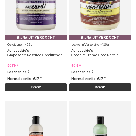
BIJNA UITVERKOCHT
BIJNA UITVERKOCHT
Conditioner ⋅ 426 g
Leave-In Verzorging ⋅ 426 g
Aunt Jackie's
Aunt Jackie's
Grapeseed Rescued Conditioner
Coconut Crème Coco Repair
€
11
€
9
79
99
Ledenprijs
Ledenprijs
Normale prijs:
€
17
Normale prijs:
€
17
99
49
KOOP
KOOP