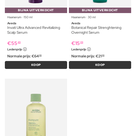
BIJNA UITVERKOCHT
BIJNA UITVERKOCHT
Haarserum ⋅ 150 ml
Haarserum ⋅ 30 ml
Aveda
Aveda
Invati Ultra Advanced Revitalizing
Botanical Repair Strenghtening
Scalp Serum
Overnight Serum
€
55
€
15
49
09
Ledenprijs
Ledenprijs
Normale prijs:
€
64
Normale prijs:
€
21
99
99
KOOP
KOOP