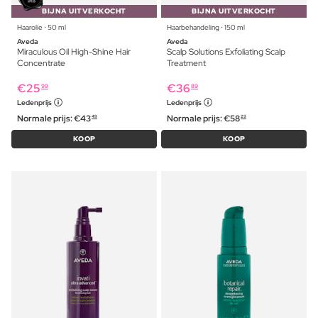
BIJNA UITVERKOCHT
BIJNA UITVERKOCHT
Haarolie ⋅ 50 ml
Haarbehandeling ⋅ 150 ml
Aveda
Aveda
Miraculous Oil High-Shine Hair
Scalp Solutions Exfoliating Scalp
Concentrate
Treatment
€
25
€
36
99
89
Ledenprijs
Ledenprijs
Normale prijs:
€
43
Normale prijs:
€
58
49
29
KOOP
KOOP