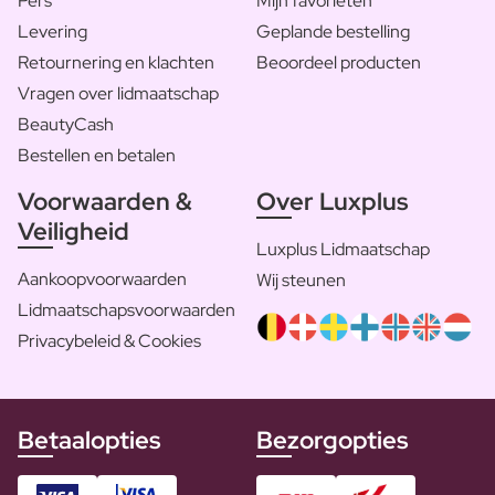
Pers
Mijn favorieten
Levering
Geplande bestelling
Retournering en klachten
Beoordeel producten
Vragen over lidmaatschap
BeautyCash
Bestellen en betalen
Voorwaarden &
Over Luxplus
Veiligheid
Luxplus Lidmaatschap
Aankoopvoorwaarden
Wij steunen
Lidmaatschapsvoorwaarden
Privacybeleid & Cookies
Betaalopties
Bezorgopties