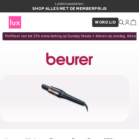
Ledenvoordelen:
SHOP ALLES MET DE MEMBERPRIJS
WORD LID
Profiteer van tot 25% extra korting op Sunday Steals ⚡ Alleen op zondag. Alleen