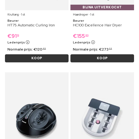
BIJNA UITVERKOCHT
Krultang ⋅ 1 st
Haardroger ⋅ 1 st
Beurer
Beurer
HT75 Automatic Curling Iron
HC100 Excellence Hair Dryer
€
91
€
155
19
89
Ledenprijs
Ledenprijs
Normale prijs:
€
120
Normale prijs:
€
273
49
99
KOOP
KOOP