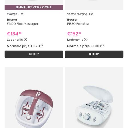
BIJNA UITVERKOCHT
Massage ⋅ 1 st
Voetverzorging ⋅ 1 st
Beurer
Beurer
FM90 Foot Massager
FB60 Foot Spa
€
184
€
152
59
09
Ledenprijs
Ledenprijs
Normale prijs:
€
320
Normale prijs:
€
300
99
99
KOOP
KOOP