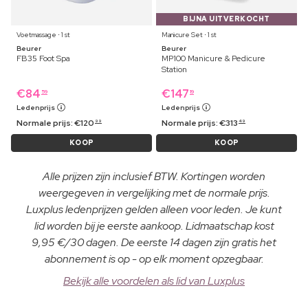
BIJNA UITVERKOCHT
Voetmassage ⋅ 1 st
Manicure Set ⋅ 1 st
Beurer
Beurer
FB35 Foot Spa
MP100 Manicure & Pedicure
Station
€
84
€
147
59
19
Ledenprijs
Ledenprijs
Normale prijs:
€
120
Normale prijs:
€
313
99
49
KOOP
KOOP
Alle prijzen zijn inclusief BTW. Kortingen worden
weergegeven in vergelijking met de normale prijs.
Luxplus ledenprijzen gelden alleen voor leden. Je kunt
lid worden bij je eerste aankoop. Lidmaatschap kost
9,95 €/30 dagen. De eerste 14 dagen zijn gratis het
abonnement is op - op elk moment opzegbaar.
Bekijk alle voordelen als lid van Luxplus