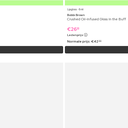
Lipgloss ⋅ 6 ml
Bobbi Brown
Crushed Oil-Infused Gloss In the Buff
€
26
99
Ledenprijs
Normale prijs:
€
42
99