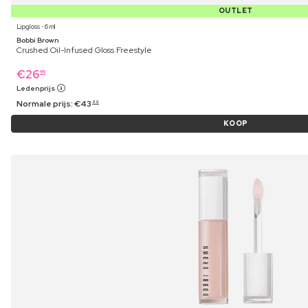
OUTLET
Lipgloss ⋅ 6 ml
Bobbi Brown
Crushed Oil-Infused Gloss Freestyle
€
26
99
Ledenprijs
Normale prijs:
€
43
99
KOOP