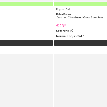
Lipgloss ⋅ 6 ml
Bobbi Brown
Crushed Oil-Infused Gloss Slow Jam
€
29
99
Ledenprijs
Normale prijs:
€
54
19