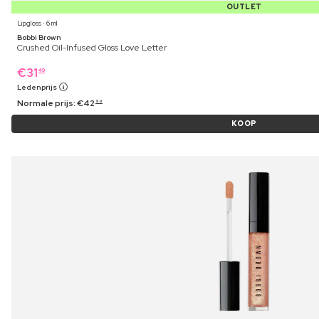
OUTLET
Lipgloss ⋅ 6 ml
Bobbi Brown
Crushed Oil-Infused Gloss Love Letter
€
31
49
Ledenprijs
Normale prijs:
€
42
99
KOOP