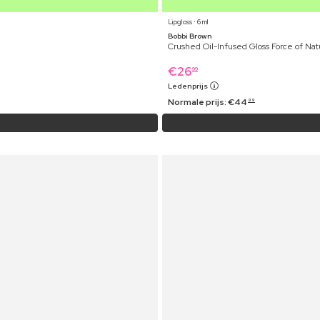
Lipgloss ⋅ 6 ml
Bobbi Brown
Crushed Oil-Infused Gloss Force of Na
€
26
99
Ledenprijs
Normale prijs:
€
44
99