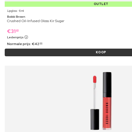
OUTLET
Lipgloss ⋅ 6 ml
Bobbi Brown
Crushed Oil-Infused Gloss Kir Sugar
€
31
49
Ledenprijs
Normale prijs:
€
42
99
KOOP