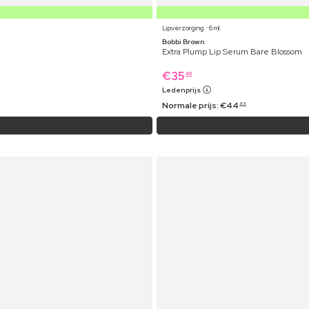
Lipverzorging ⋅ 6 ml
Bobbi Brown
Extra Plump Lip Serum Bare Blossom
€
35
49
Ledenprijs
Normale prijs:
€
44
99