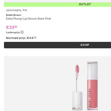
OUTLET
Lipverzorging ⋅ 6 ml
Bobbi Brown
Extra Plump Lip Serum Bare Pink
€
33
89
Ledenprijs
Normale prijs:
€
44
99
KOOP