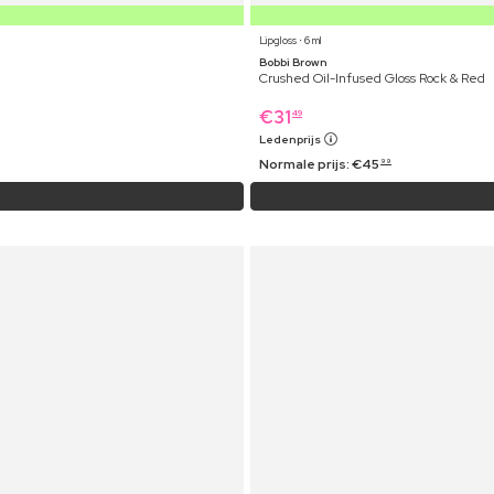
Lipgloss ⋅ 6 ml
Bobbi Brown
Crushed Oil-Infused Gloss Rock & Red
€
31
49
Ledenprijs
Normale prijs:
€
45
99