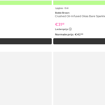
Lipgloss ⋅ 6 ml
Bobbi Brown
Crushed Oil-Infused Gloss Bare Sparkl
€
31
49
Ledenprijs
Normale prijs:
€
42
99