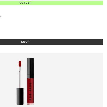
OUTLET
e
KOOP