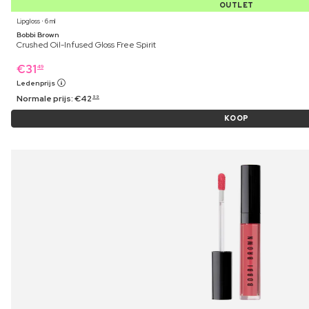
OUTLET
Lipgloss ⋅ 6 ml
Bobbi Brown
Crushed Oil-Infused Gloss Free Spirit
€
31
49
Ledenprijs
Normale prijs:
€
42
99
KOOP