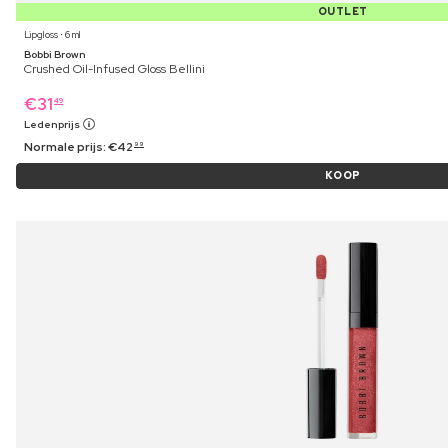
OUTLET
Lipgloss ⋅ 6 ml
Bobbi Brown
Crushed Oil-Infused Gloss Bellini
€
31
49
Ledenprijs
Normale prijs:
€
42
99
KOOP