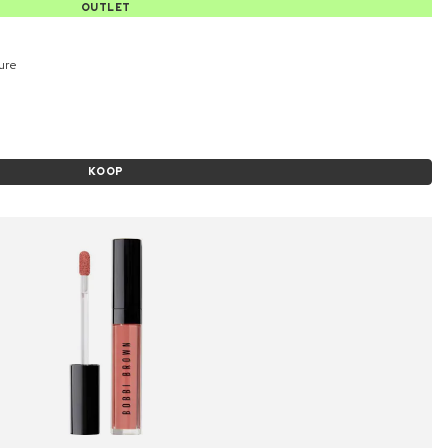
OUTLET
ture
KOOP