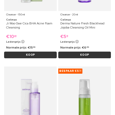
Cleanser ⋅ 150 ml
Cleanser ⋅ 20 ml
Celimax
Celimax
Ji Woo Gae Cica BHA Acne Foam
Derma Nature Fresh Blackhead
Cleansing
Jojoba Cleansing Oil Mini
€
10
€
5
49
19
Ledenprijs
Ledenprijs
Normale prijs:
€
15
Normale prijs:
€
6
09
49
KOOP
KOOP
BESPAAR
€5
79