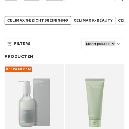
CELIMAX GEZICHTSREINIGING
CELIMAX K-BEAUTY
CELI
FILTERS
PRODUCTEN
BESPAAR
€5
64