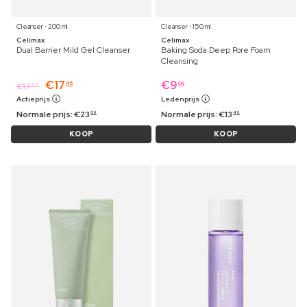
Cleanser ⋅ 200 ml
Cleanser ⋅ 150 ml
Celimax
Celimax
Dual Barrier Mild Gel Cleanser
Baking Soda Deep Pore Foam
Cleansing
€
17
€
9
45
09
€
17
99
Actieprijs
Ledenprijs
Normale prijs:
€
23
Normale prijs:
€
13
09
49
KOOP
KOOP