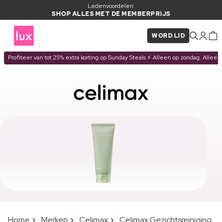
Ledenvoordelen:
SHOP ALLES MET DE MEMBERPRIJS
WORD LID
Profiteer van tot 25% extra korting op Sunday Steals ⚡ Alleen op zondag. Alleen
Home
Merken
Celimax
Celimax Gezichtsreiniging