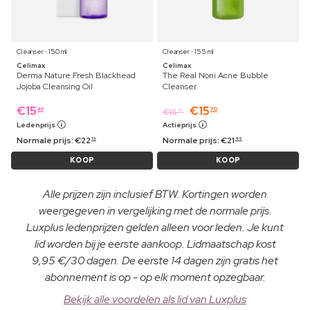
Cleanser ⋅ 150 ml
Cleanser ⋅ 155 ml
Celimax
Celimax
Derma Nature Fresh Blackhead
The Real Noni Acne Bubble
Jojoba Cleansing Oil
Cleanser
€
15
€
15
49
70
€
16
19
Ledenprijs
Actieprijs
Normale prijs:
€
22
Normale prijs:
€
21
19
49
KOOP
KOOP
Alle prijzen zijn inclusief BTW. Kortingen worden
weergegeven in vergelijking met de normale prijs.
Luxplus ledenprijzen gelden alleen voor leden. Je kunt
lid worden bij je eerste aankoop. Lidmaatschap kost
9,95 €/30 dagen. De eerste 14 dagen zijn gratis het
abonnement is op - op elk moment opzegbaar.
Bekijk alle voordelen als lid van Luxplus