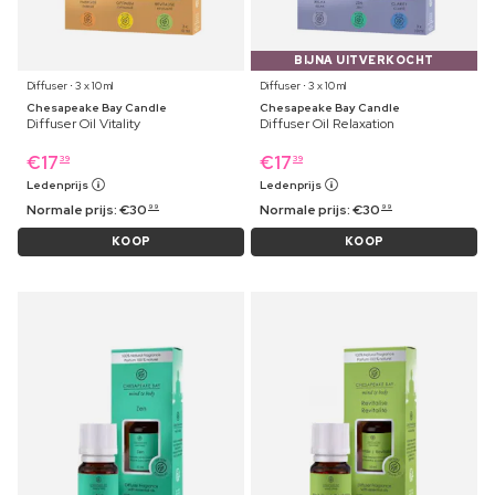
BIJNA UITVERKOCHT
Diffuser ⋅ 3 x 10 ml
Diffuser ⋅ 3 x 10 ml
Chesapeake Bay Candle
Chesapeake Bay Candle
Diffuser Oil Vitality
Diffuser Oil Relaxation
€
17
€
17
39
39
Ledenprijs
Ledenprijs
Normale prijs:
€
30
Normale prijs:
€
30
99
99
KOOP
KOOP