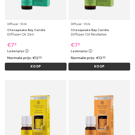
Diffuser ⋅ 10 ml
Diffuser ⋅ 10 ml
Chesapeake Bay Candle
Chesapeake Bay Candle
Diffuser Oil Zen
Diffuser Oil Revitalise
€
7
€
7
19
19
Ledenprijs
Ledenprijs
Normale prijs:
€
12
Normale prijs:
€
12
49
49
KOOP
KOOP