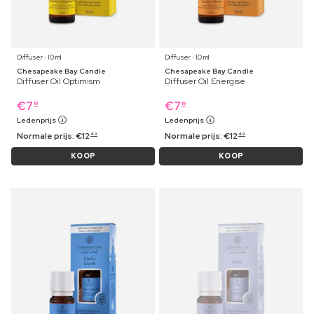
Diffuser ⋅ 10 ml
Diffuser ⋅ 10 ml
Chesapeake Bay Candle
Chesapeake Bay Candle
Diffuser Oil Optimism
Diffuser Oil Energise
€
7
€
7
19
19
Ledenprijs
Ledenprijs
Normale prijs:
€
12
Normale prijs:
€
12
49
49
KOOP
KOOP