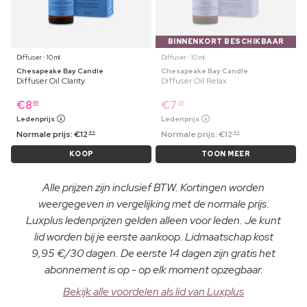
BINNENKORT BESCHIKBAAR
Diffuser ⋅ 10 ml
Diffuser ⋅ 10 ml
Chesapeake Bay Candle
Chesapeake Bay Candle
Diffuser Oil Clarity
Diffuser Oil Relax
€
8
€
7
69
29
Ledenprijs
Ledenprijs
Normale prijs:
€
12
Normale prijs:
€
12
49
49
KOOP
TOON MEER
Alle prijzen zijn inclusief BTW. Kortingen worden
weergegeven in vergelijking met de normale prijs.
Luxplus ledenprijzen gelden alleen voor leden. Je kunt
lid worden bij je eerste aankoop. Lidmaatschap kost
9,95 €/30 dagen. De eerste 14 dagen zijn gratis het
abonnement is op - op elk moment opzegbaar.
Bekijk alle voordelen als lid van Luxplus