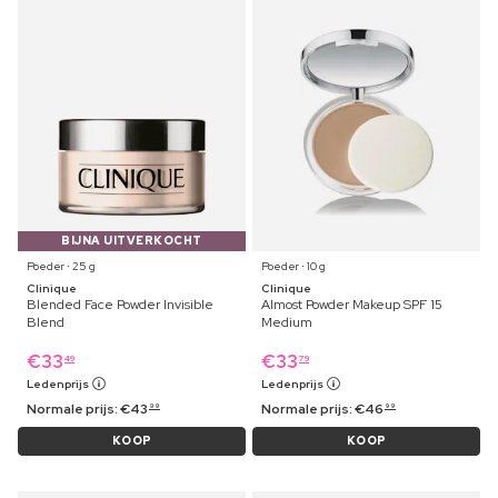
BIJNA UITVERKOCHT
Poeder ⋅ 25 g
Poeder ⋅ 10 g
Clinique
Clinique
Blended Face Powder Invisible
Almost Powder Makeup SPF 15
Blend
Medium
€
33
€
33
49
79
Ledenprijs
Ledenprijs
Normale prijs:
€
43
Normale prijs:
€
46
99
99
KOOP
KOOP