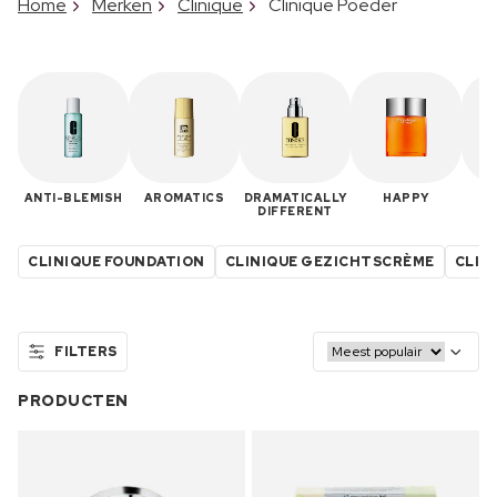
Home
Merken
Clinique
Clinique Poeder
ANTI-BLEMISH
AROMATICS
DRAMATICALLY
HAPPY
M
DIFFERENT
CLINIQUE FOUNDATION
CLINIQUE GEZICHTSCRÈME
CLIN
FILTERS
PRODUCTEN