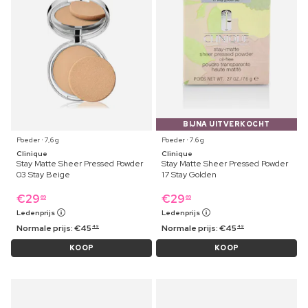
BIJNA UITVERKOCHT
Poeder ⋅ 7,6 g
Poeder ⋅ 7.6 g
Clinique
Clinique
Stay Matte Sheer Pressed Powder
Stay Matte Sheer Pressed Powder
03 Stay Beige
17 Stay Golden
€
29
€
29
69
69
Ledenprijs
Ledenprijs
Normale prijs:
€
45
Normale prijs:
€
45
49
49
KOOP
KOOP