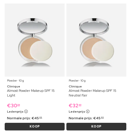
Poeder ⋅ 10 g
Poeder ⋅ 10 g
Clinique
Clinique
Almost Powder Makeup SPF 15
Almost Powder Makeup SPF 15
Light
Neutral Fair
€
30
€
32
09
49
Ledenprijs
Ledenprijs
Normale prijs:
€
45
Normale prijs:
€
45
49
49
KOOP
KOOP