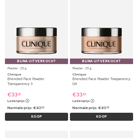
BIJNA UITVERKOCHT
BIJNA UITVERKOCHT
Poeder ⋅ 25 g
Poeder ⋅ 25 g
Clinique
Clinique
Blended Face Powder
Blended Face Powder Trasparency
Transparency 3
04
€
33
€
33
49
89
Ledenprijs
Ledenprijs
Normale prijs:
€
43
Normale prijs:
€
43
99
99
KOOP
KOOP