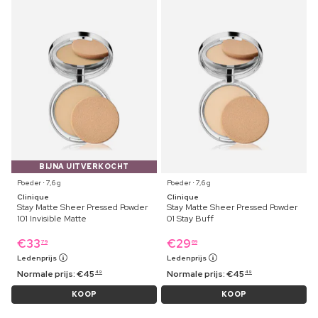
BIJNA UITVERKOCHT
Poeder ⋅ 7,6 g
Poeder ⋅ 7,6 g
Clinique
Clinique
Stay Matte Sheer Pressed Powder
Stay Matte Sheer Pressed Powder
101 Invisible Matte
01 Stay Buff
€
33
€
29
79
69
Ledenprijs
Ledenprijs
Normale prijs:
€
45
Normale prijs:
€
45
49
49
KOOP
KOOP