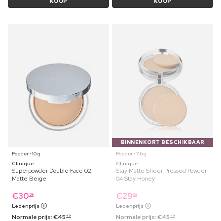
KOOP
KOOP
BINNENKORT BESCHIKBAAR
Poeder ⋅ 10 g
Poeder ⋅ 7,6 g
Clinique
Clinique
Superpowder Double Face 02
Stay Matte Sheer Pressed Powder
Matte Beige
04 Stay Honey
€
30
€
29
59
69
Ledenprijs
Ledenprijs
Normale prijs:
€
45
Normale prijs:
€
45
49
49