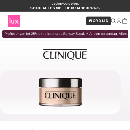
Ledenvoordelen:
SHOP ALLES MET DE MEMBERPRIJS
WORD LID
Profiteer van tot 25% extra korting op Sunday Steals ⚡ Alleen op zondag. Alleen