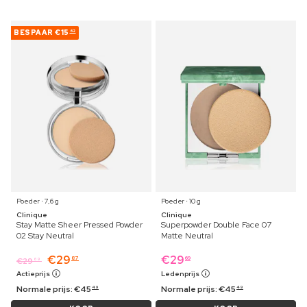
BESPAAR
€15
62
Poeder ⋅ 7,6 g
Poeder ⋅ 10 g
Clinique
Clinique
Stay Matte Sheer Pressed Powder
Superpowder Double Face 07
02 Stay Neutral
Matte Neutral
€
29
€
29
87
69
€
29
69
Actieprijs
Ledenprijs
Normale prijs:
€
45
Normale prijs:
€
45
49
49