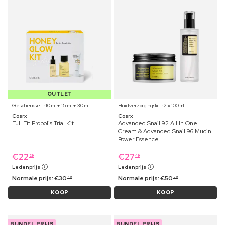
OUTLET
Geschenkset ⋅ 10 ml + 15 ml + 30 ml
Huidverzorgingskit ⋅ 2 x 100 ml
Cosrx
Cosrx
Full Fit Propolis Trial Kit
Advanced Snail 92 All In One
Cream & Advanced Snail 96 Mucin
Power Essence
€
22
€
27
29
49
Ledenprijs
Ledenprijs
Normale prijs:
€
30
Normale prijs:
€
50
49
99
KOOP
KOOP
BUNDEL PRIJS
BUNDEL PRIJS