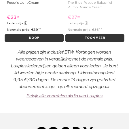
Propolis Light Cream
The Blue Peptide Bakuchiol
Plump Bounce Cream
€
23
€
27
49
99
Ledenprijs
Ledenprijs
Normale prijs:
€
39
Normale prijs:
€
36
99
99
KOOP
TOON MEER
Alle prijzen zijn inclusief BTW. Kortingen worden
weergegeven in vergelijking met de normale prijs.
Luxplus ledenprijzen gelden alleen voor leden. Je kunt
lid worden bij je eerste aankoop. Lidmaatschap kost
9,95 €/30 dagen. De eerste 14 dagen zijn gratis het
abonnement is op - op elk moment opzegbaar.
Bekijk alle voordelen als lid van Luxplus