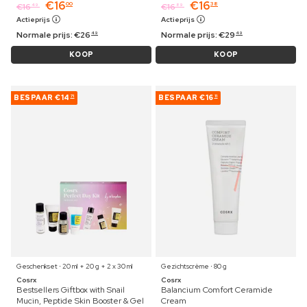
€
16
€
16
00
38
€
16
€
16
49
89
Actieprijs
Actieprijs
Normale prijs:
€
26
Normale prijs:
€
29
49
49
KOOP
KOOP
BESPAAR
€14
BESPAAR
€16
71
11
Geschenkset ⋅ 20 ml + 20 g + 2 x 30 ml
Gezichtscrème ⋅ 80 g
Cosrx
Cosrx
Bestsellers Giftbox with Snail
Balancium Comfort Ceramide
Mucin, Peptide Skin Booster & Gel
Cream