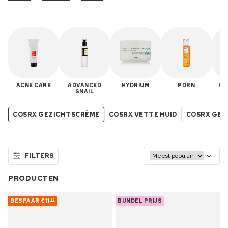
ACNE CARE
ADVANCED
HYDRIUM
PDRN
PE
SNAIL
COSRX GEZICHTSCRÈME
COSRX VETTE HUID
COSRX GEV
FILTERS
PRODUCTEN
BESPAAR
€11
BUNDEL PRIJS
67