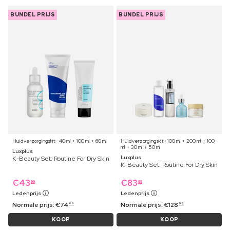
BUNDEL PRIJS
BUNDEL PRIJS
Huidverzorgingskit ⋅ 40 ml + 100 ml + 60 ml
Huidverzorgingskit ⋅ 100 ml + 200 ml + 100
ml + 30 ml + 50 ml
Luxplus
Luxplus
K-Beauty Set: Routine For Dry Skin
K-Beauty Set: Routine For Dry Skin
€
43
€
83
99
99
Ledenprijs
Ledenprijs
Normale prijs:
€
74
Normale prijs:
€
128
69
99
KOOP
KOOP