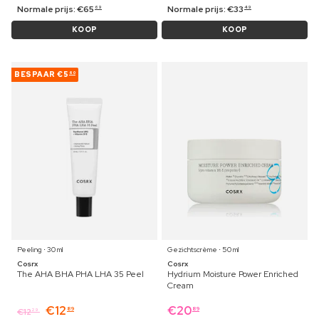
Normale prijs:
€
65
Normale prijs:
€
33
69
49
KOOP
KOOP
BESPAAR
€5
60
Peeling ⋅ 30 ml
Gezichtscrème ⋅ 50 ml
Cosrx
Cosrx
The AHA BHA PHA LHA 35 Peel
Hydrium Moisture Power Enriched
Cream
€
12
€
20
89
89
€
12
29