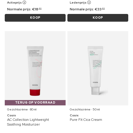
Actieprijs
Ledenprijs
Normale prijs:
€
18
Normale prijs:
€
33
49
49
KOOP
KOOP
TERUG OP VOORRAAD
Gezichtscrème ⋅ 80 ml
Gezichtscrème ⋅ 50 ml
Cosrx
Cosrx
AC Collection Lightweight
Pure Fit Cica Cream
Soothing Moisturizer