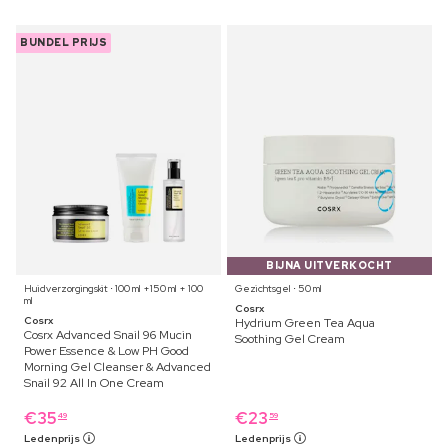
BUNDEL PRIJS
BIJNA UITVERKOCHT
Huidverzorgingskit ⋅ 100 ml +150 ml + 100
Gezichtsgel ⋅ 50 ml
ml
Cosrx
Cosrx
Hydrium Green Tea Aqua
Cosrx Advanced Snail 96 Mucin
Soothing Gel Cream
Power Essence & Low PH Good
Morning Gel Cleanser & Advanced
Snail 92 All In One Cream
€
35
€
23
49
59
Ledenprijs
Ledenprijs