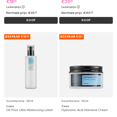
€
18
€
20
49
99
Ledenprijs
Ledenprijs
Normale prijs:
€
26
Normale prijs:
€
40
29
99
KOOP
KOOP
BESPAAR
€10
BESPAAR
€13
49
11
Gezichtscrème ⋅ 100 ml
Gezichtscrème ⋅ 100 ml
Cosrx
Cosrx
Oil-Free Ultra Moisturizing Lotion
Hyaluronic Acid Intensive Cream