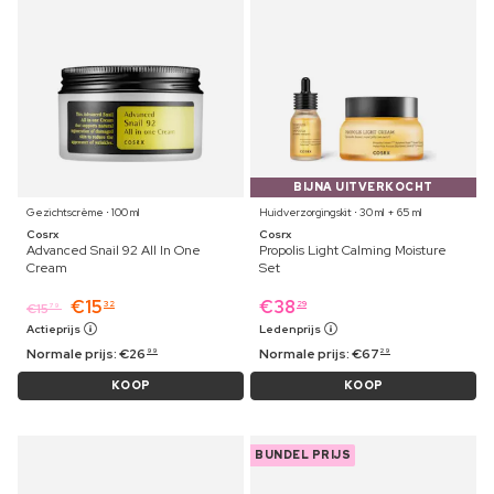
BIJNA UITVERKOCHT
Gezichtscrème ⋅ 100 ml
Huidverzorgingskit ⋅ 30 ml + 65 ml
Cosrx
Cosrx
Advanced Snail 92 All In One
Propolis Light Calming Moisture
Cream
Set
€
15
€
38
32
29
€
15
79
Actieprijs
Ledenprijs
Normale prijs:
€
26
Normale prijs:
€
67
99
29
KOOP
KOOP
BUNDEL PRIJS