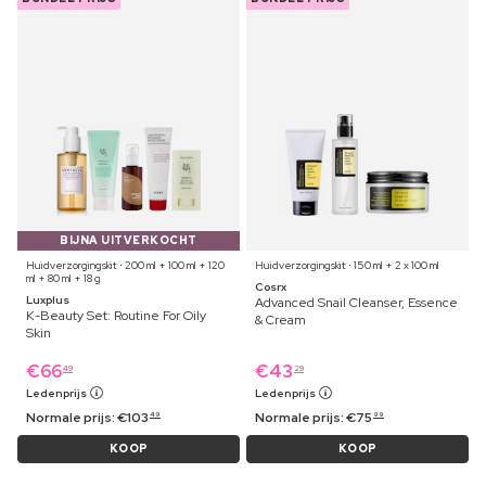
BIJNA UITVERKOCHT
Huidverzorgingskit ⋅ 200 ml + 100 ml + 120
Huidverzorgingskit ⋅ 150 ml + 2 x 100 ml
ml + 80 ml + 18 g
Cosrx
Luxplus
Advanced Snail Cleanser, Essence
K-Beauty Set: Routine For Oily
& Cream
Skin
€
66
€
43
49
29
Ledenprijs
Ledenprijs
Normale prijs:
€
103
Normale prijs:
€
75
49
99
KOOP
KOOP