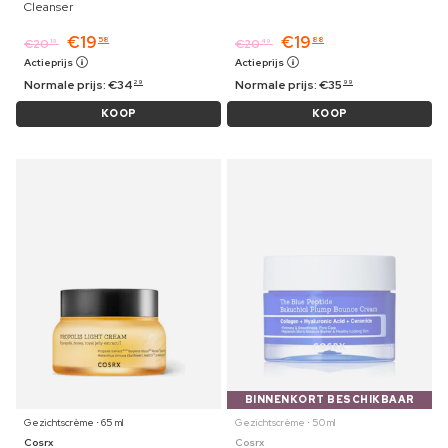
Cleanser
€
19
€
19
58
88
€
20
€
20
19
49
Actieprijs
Actieprijs
Normale prijs:
€
34
Normale prijs:
€
35
29
99
KOOP
KOOP
BINNENKORT BESCHIKBAAR
Gezichtscrème ⋅ 65 ml
Gezichtscrème ⋅ 50 ml
Cosrx
Cosrx