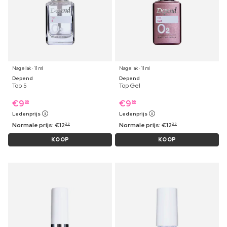
Nagellak ⋅ 11 ml
Nagellak ⋅ 11 ml
Depend
Depend
Top 5
Top Gel
€
9
€
9
69
99
Ledenprijs
Ledenprijs
Normale prijs:
€
12
Normale prijs:
€
12
29
29
KOOP
KOOP