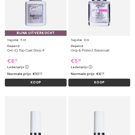
BIJNA UITVERKOCHT
Nagellak ⋅ 5 ml
Nagellak ⋅ 8 ml
Depend
Depend
Gel iQ Top Coat Step 4
Grip & Protect Basecoat
€
8
€
5
79
59
Ledenprijs
Ledenprijs
Normale prijs:
€
10
Normale prijs:
€
6
79
79
KOOP
KOOP