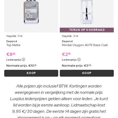
TERUG OP VOORRAAD
Nagellak ⋅ 11 ml
Nagellak ⋅ 5 ml
Depend
Depend
Top Matte
Minilak Oxygen A079 Base Coat
€
8
€
2
09
99
Ledenprijs
Ledenprijs
Normale prijs:
€
10
Normale prijs:
€
3
19
99
KOOP
KOOP
Alle prijzen zijn inclusief BTW. Kortingen worden
weergegeven in vergelijking met de normale prijs.
Luxplus ledenprijzen gelden alleen voor leden. Je kunt
lid worden bij je eerste aankoop. Lidmaatschap kost
9,95 €/30 dagen. De eerste 14 dagen zijn gratis het
abonnement is op - op elk moment opzegbaar.