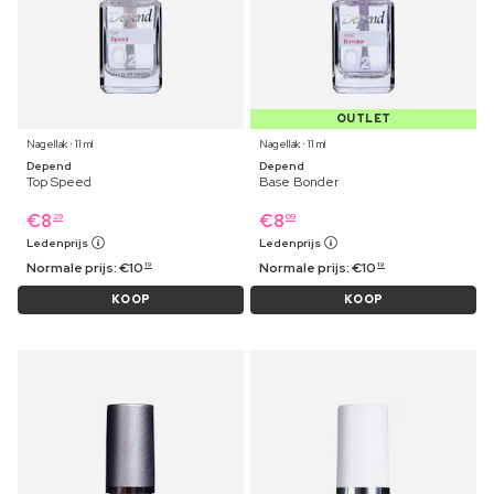
OUTLET
Nagellak ⋅ 11 ml
Nagellak ⋅ 11 ml
Depend
Depend
Top Speed
Base Bonder
€
8
€
8
29
09
Ledenprijs
Ledenprijs
Normale prijs:
€
10
Normale prijs:
€
10
19
19
KOOP
KOOP