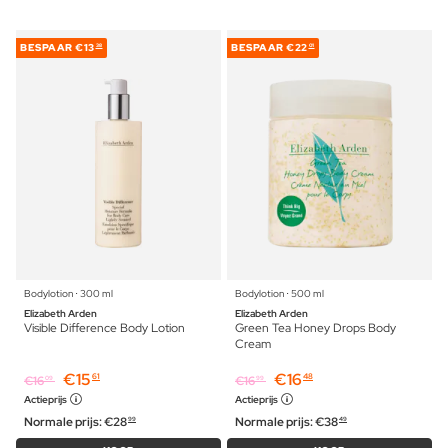
BESPAAR
€13
BESPAAR
€22
38
01
Bodylotion ⋅ 300 ml
Bodylotion ⋅ 500 ml
Elizabeth Arden
Elizabeth Arden
Visible Difference Body Lotion
Green Tea Honey Drops Body
Cream
€
15
€
16
61
48
€
16
€
16
09
99
Actieprijs
Actieprijs
Normale prijs:
€
28
Normale prijs:
€
38
99
49