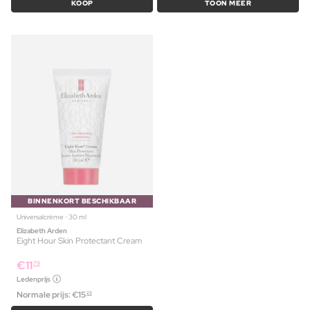
KOOP
TOON MEER
BINNENKORT BESCHIKBAAR
Universalcrème ⋅ 30 ml
Elizabeth Arden
Eight Hour Skin Protectant Cream
€
11
79
Ledenprijs
Normale prijs:
€
15
29