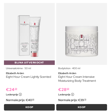
BIJNA UITVERKOCHT
Universalcrème ⋅ 50 ml
Bodylotion ⋅ 400 ml
Elizabeth Arden
Elizabeth Arden
Eight Hour Cream Lightly Scented
Eight Hour Cream Intensive
Moisturizing Body Treatment
€
24
€
28
39
69
Ledenprijs
Ledenprijs
Normale prijs:
€
40
Normale prijs:
€
39
29
79
KOOP
KOOP