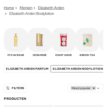
Home
Merken
Elizabeth Arden
Elizabeth Arden Bodylotion
5TH AVENUE
CERAMIDE
EIGHT HOUR
GREEN TEA
R
ELIZABETH ARDEN PARFUM
ELIZABETH ARDEN BODYLOTION
FILTERS
PRODUCTEN