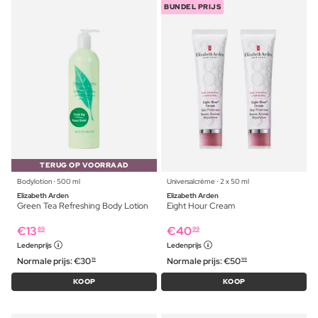
BUNDEL PRIJS
TERUG OP VOORRAAD
Bodylotion ⋅ 500 ml
Universalcrème ⋅ 2 x 50 ml
Elizabeth Arden
Elizabeth Arden
Green Tea Refreshing Body Lotion
Eight Hour Cream
€
13
€
40
89
99
Ledenprijs
Ledenprijs
Normale prijs:
€
30
Normale prijs:
€
50
19
99
KOOP
KOOP