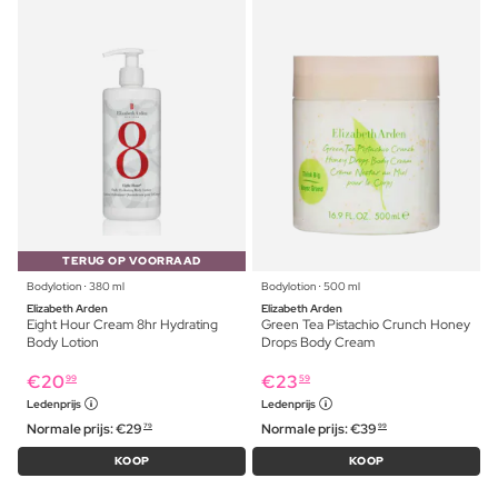
TERUG OP VOORRAAD
Bodylotion ⋅ 380 ml
Bodylotion ⋅ 500 ml
Elizabeth Arden
Elizabeth Arden
Eight Hour Cream 8hr Hydrating
Green Tea Pistachio Crunch Honey
Body Lotion
Drops Body Cream
€
20
€
23
99
59
Ledenprijs
Ledenprijs
Normale prijs:
€
29
Normale prijs:
€
39
79
99
KOOP
KOOP