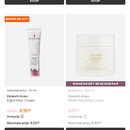
KOOP
KOOP
BESPAAR
€5
61
BINNENKORT BESCHIKBAAR
Universalcrème ⋅ 50 ml
Bodylotion ⋅ 400 ml
Elizabeth Arden
Elizabeth Arden
Eight Hour Cream
White Tea Body Cream
€
19
€
17
88
29
€
20
49
Actieprijs
Ledenprijs
Normale prijs:
€
25
Normale prijs:
€
40
49
99