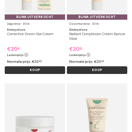
BIJNA UITVERKOCHT
BIJNA UITVERKOCHT
Dagcrème ⋅ 30 ml
Gezichtscrème ⋅ 30 ml
Embryolisse
Embryolisse
Corrective Green Sos Cream
Radiant Complexion Cream Apricot
Glow
€
20
€
20
99
99
Ledenprijs
Ledenprijs
Normale prijs:
€
33
Normale prijs:
€
33
99
99
KOOP
KOOP