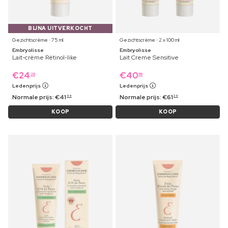
BIJNA UITVERKOCHT
Gezichtscrème ⋅ 75 ml
Gezichtscrème ⋅ 2 x 100 ml
Embryolisse
Embryolisse
Lait-crème Rétinol-like
Lait Creme Sensitive
€
24
€
40
29
99
Ledenprijs
Ledenprijs
Normale prijs:
€
41
Normale prijs:
€
61
99
29
KOOP
KOOP