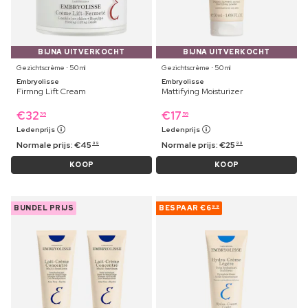
BIJNA UITVERKOCHT
BIJNA UITVERKOCHT
Gezichtscrème ⋅ 50 ml
Gezichtscrème ⋅ 50 ml
Embryolisse
Embryolisse
Firmng Lift Cream
Mattifying Moisturizer
€
32
€
17
39
59
Ledenprijs
Ledenprijs
Normale prijs:
€
45
Normale prijs:
€
25
99
99
KOOP
KOOP
BUNDEL PRIJS
BESPAAR
€6
99