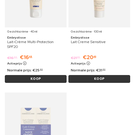
Gezichtscrème ⋅ 40 ml
Gezichtscrème ⋅ 100 ml
Embryolisse
Embryolisse
Lait-Crème Multi-Protection
Lait Creme Sensitive
SPF20
€
16
€
20
48
46
€
16
€
21
99
09
Actieprijs
Actieprijs
Normale prijs:
€
25
Normale prijs:
€
31
49
49
KOOP
KOOP