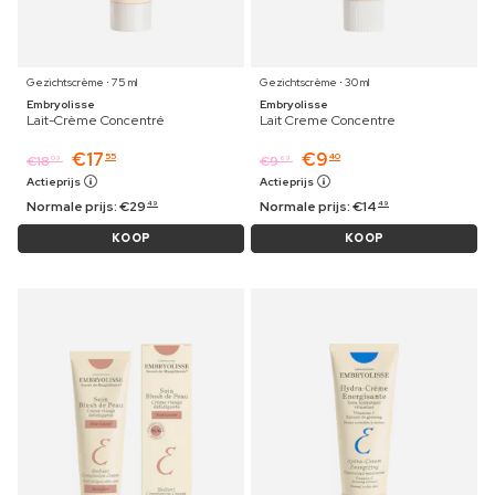
Gezichtscrème ⋅ 75 ml
Gezichtscrème ⋅ 30 ml
Embryolisse
Embryolisse
Lait-Crème Concentré
Lait Creme Concentre
€
17
€
9
55
40
€
18
€
9
09
69
Actieprijs
Actieprijs
Normale prijs:
€
29
Normale prijs:
€
14
49
49
KOOP
KOOP