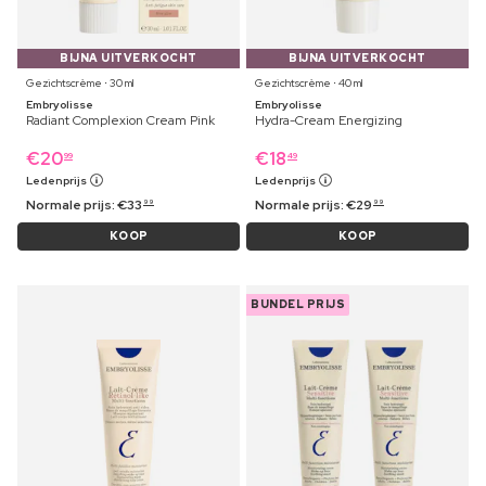
BIJNA UITVERKOCHT
BIJNA UITVERKOCHT
Gezichtscrème ⋅ 30 ml
Gezichtscrème ⋅ 40 ml
Embryolisse
Embryolisse
Radiant Complexion Cream Pink
Hydra-Cream Energizing
€
20
€
18
99
49
Ledenprijs
Ledenprijs
Normale prijs:
€
33
Normale prijs:
€
29
99
99
KOOP
KOOP
BUNDEL PRIJS