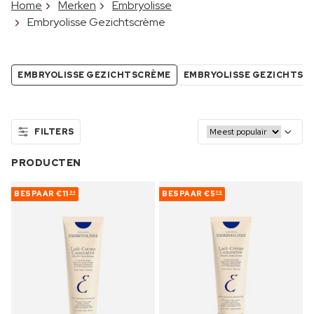
Home
Merken
Embryolisse
Embryolisse Gezichtscrème
EMBRYOLISSE GEZICHTSCRÈME
EMBRYOLISSE GEZICHTSV
FILTERS
PRODUCTEN
BESPAAR
€11
BESPAAR
€5
94
09