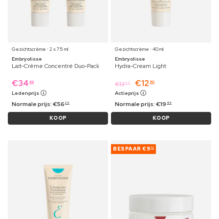
Gezichtscrème ⋅ 2 x 75 ml
Gezichtscrème ⋅ 40 ml
Embryolisse
Embryolisse
Lait-Crème Concentré Duo-Pack
Hydra-Cream Light
€
34
€
12
49
50
€
12
89
Ledenprijs
Actieprijs
Normale prijs:
€
56
Normale prijs:
€
19
29
49
KOOP
KOOP
BESPAAR
€9
72