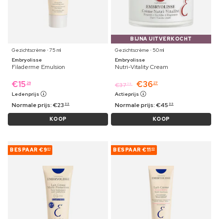
BIJNA UITVERKOCHT
Gezichtscrème ⋅ 75 ml
Gezichtscrème ⋅ 50 ml
Embryolisse
Embryolisse
Filaderme Emulsion
Nutri-Vitality Cream
€
15
€
36
29
27
€
37
39
Ledenprijs
Actieprijs
Normale prijs:
€
23
Normale prijs:
€
45
99
99
KOOP
KOOP
BESPAAR
€9
BESPAAR
€11
01
03