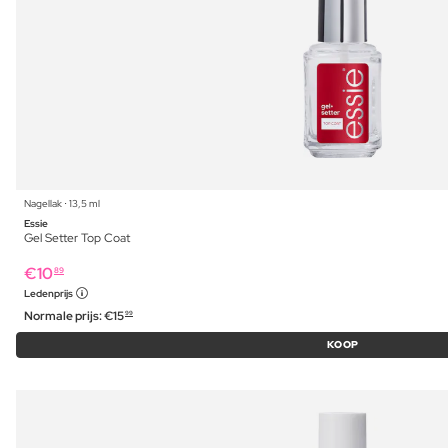
Nagellak ⋅ 13,5 ml
Essie
Gel Setter Top Coat
€
10
89
Ledenprijs
Normale prijs:
€
15
99
KOOP