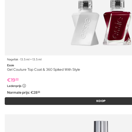
Nagellak ⋅ 13.5 ml + 13.5 ml
Essie
Gel Couture Top Coat & 360 Spiked With Style
€
19
99
Ledenprijs
Normale prijs:
€
28
99
KOOP