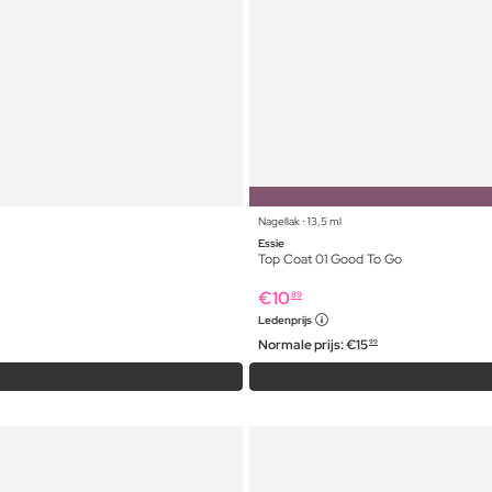
Nagellak ⋅ 13,5 ml
Essie
Top Coat 01 Good To Go
€
10
89
Ledenprijs
Normale prijs:
€
15
99