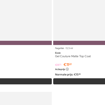
Nagellak ⋅ 13,5 ml
Essie
Gel Couture Matte Top Coat
€
11
24
€
11
59
Actieprijs
Normale prijs:
€
15
99