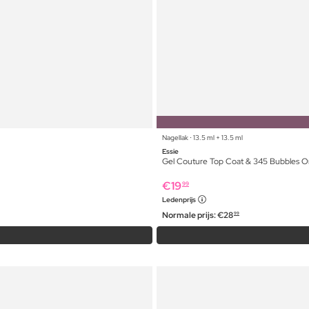
Nagellak ⋅ 13.5 ml + 13.5 ml
Essie
Gel Couture Top Coat & 345 Bubbles O
€
19
99
Ledenprijs
Normale prijs:
€
28
99