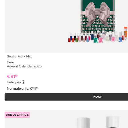
Geschenkset ⋅ 24 st
Essie
Advent Calendar 2025
€
81
19
Ledenprijs
Normale prijs:
€
111
49
KOOP
BUNDEL PRIJS