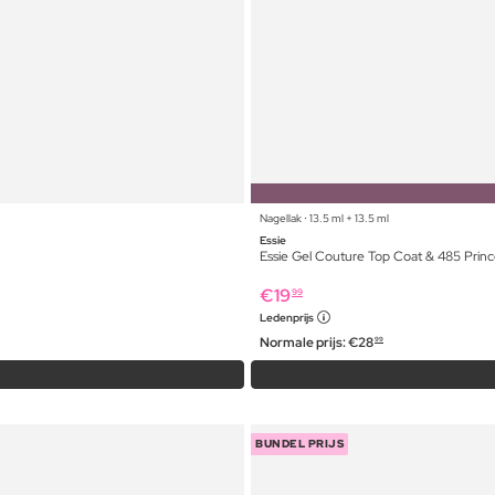
Nagellak ⋅ 13.5 ml + 13.5 ml
Essie
Essie Gel Couture Top Coat & 485 Prin
€
19
99
Ledenprijs
Normale prijs:
€
28
99
BUNDEL PRIJS