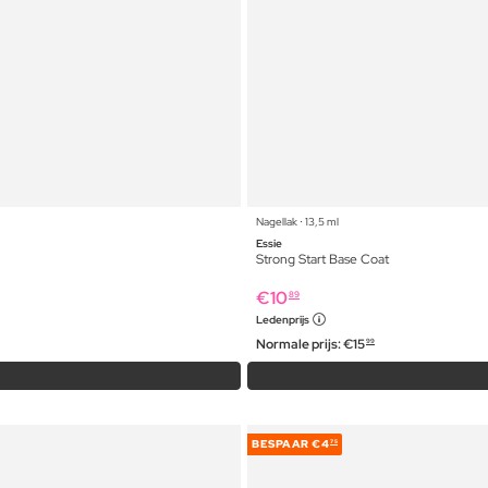
Nagellak ⋅ 13,5 ml
Essie
Strong Start Base Coat
€
10
89
Ledenprijs
Normale prijs:
€
15
99
BESPAAR
€4
75