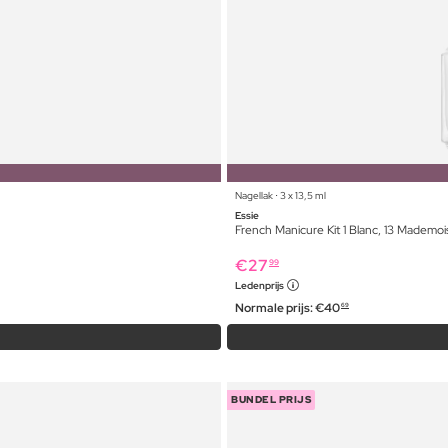
Nagellak ⋅ 3 x 13,5 ml
Essie
French Manicure Kit 1 Blanc, 13 Mademoi
€
27
99
Ledenprijs
Normale prijs:
€
40
69
BUNDEL PRIJS