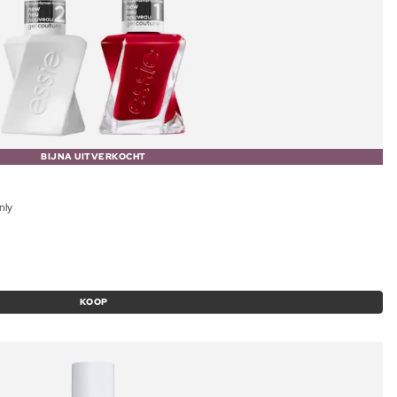
BIJNA UITVERKOCHT
nly
KOOP