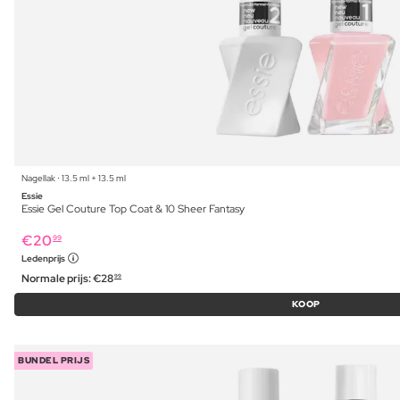
Nagellak ⋅ 13.5 ml + 13.5 ml
Essie
Essie Gel Couture Top Coat & 10 Sheer Fantasy
€
20
99
Ledenprijs
Normale prijs:
€
28
99
KOOP
BUNDEL PRIJS