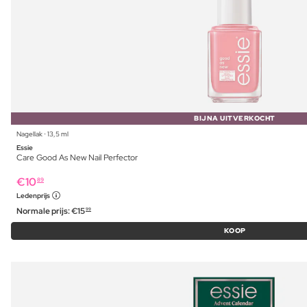
BIJNA UITVERKOCHT
Nagellak ⋅ 13,5 ml
Essie
Care Good As New Nail Perfector
€
10
89
Ledenprijs
Normale prijs:
€
15
99
KOOP