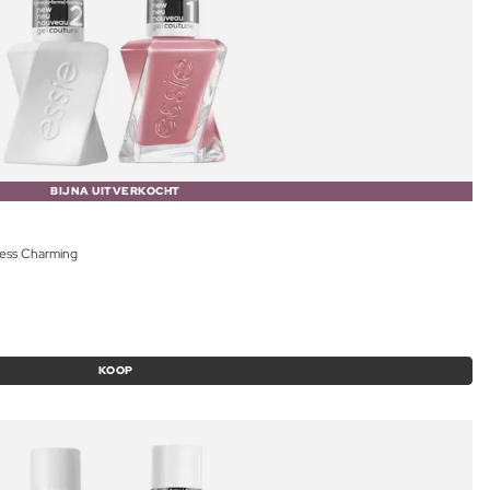
BIJNA UITVERKOCHT
cess Charming
KOOP