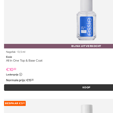
BIJNA UITVERKOCHT
Nagellak ⋅ 13,5 ml
Essie
All In One Top & Base Coat
€
10
89
Ledenprijs
Normale prijs:
€
15
99
KOOP
BESPAAR
€5
43