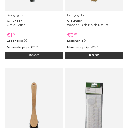
Reiniging ⋅ 1 st
Reiniging ⋅ 1 st
G. Funder
G. Funder
Grout Brush
Wooden Dish Brush Natural
€
1
€
3
79
09
Ledenprijs
Ledenprijs
Normale prijs:
€
3
Normale prijs:
€
5
29
39
KOOP
KOOP