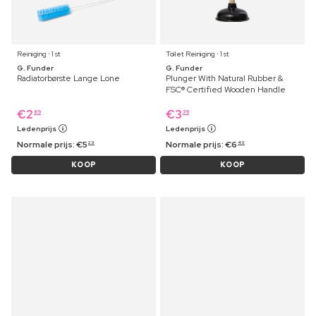
Reiniging ⋅ 1 st
Toilet Reiniging ⋅ 1 st
G. Funder
G. Funder
Radiatorbørste Lange Lone
Plunger With Natural Rubber &
FSC® Certified Wooden Handle
€
2
€
3
89
39
Ledenprijs
Ledenprijs
Normale prijs:
€
5
Normale prijs:
€
6
29
49
KOOP
KOOP