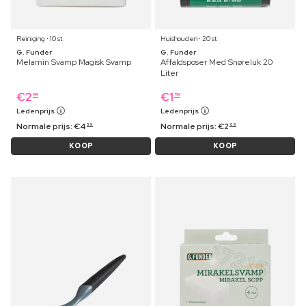
Reiniging ⋅ 10 st
Huishouden ⋅ 20 st
G. Funder
G. Funder
Melamin Svamp Magisk Svamp
Affaldsposer Med Snøreluk 20
Liter
€
2
€
1
99
59
Ledenprijs
Ledenprijs
Normale prijs:
€
4
Normale prijs:
€
2
59
69
KOOP
KOOP