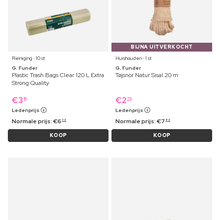
BIJNA UITVERKOCHT
Reiniging ⋅ 10 st
Huishouden ⋅ 1 st
G. Funder
G. Funder
Plastic Trash Bags Clear 120 L Extra
Tøjsnor Natur Sisal 20 m
Strong Quality
€
3
€
2
19
79
Ledenprijs
Ledenprijs
Normale prijs:
€
6
Normale prijs:
€
7
39
89
KOOP
KOOP