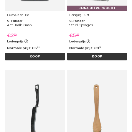
BIJNA UITVERKOCHT
Huishouden ⋅ 1 st
Reiniging ⋅ 10 st
G. Funder
G. Funder
Anti-Kalk Kraan
Steel Sponges
€
2
€
5
99
89
Ledenprijs
Ledenprijs
Normale prijs:
€
6
Normale prijs:
€
8
59
19
KOOP
KOOP