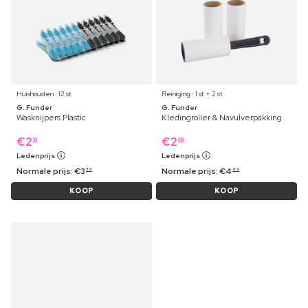
Huishouden ⋅ 12 st
Reiniging ⋅ 1 st + 2 st
G. Funder
G. Funder
Wasknijpers Plastic
Kledingroller & Navulverpakking
€
2
€
2
19
09
Ledenprijs
Ledenprijs
Normale prijs:
€
3
Normale prijs:
€
4
39
99
KOOP
KOOP