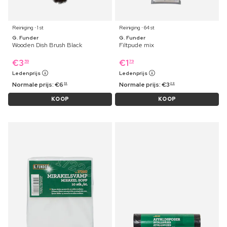
Reiniging ⋅ 1 st
Reiniging ⋅ 64 st
G. Funder
G. Funder
Wooden Dish Brush Black
Filtpude mix
€
3
€
1
59
79
Ledenprijs
Ledenprijs
Normale prijs:
€
6
Normale prijs:
€
3
19
29
KOOP
KOOP