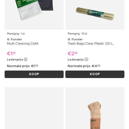
Reiniging ⋅ 1 st
Reiniging ⋅ 10 st
G. Funder
G. Funder
Multi Cleaning Cloth
Trash Bags Clear Plastic 120 L
€
1
€
2
29
09
Ledenprijs
Ledenprijs
Normale prijs:
€
1
Normale prijs:
€
4
99
99
KOOP
KOOP