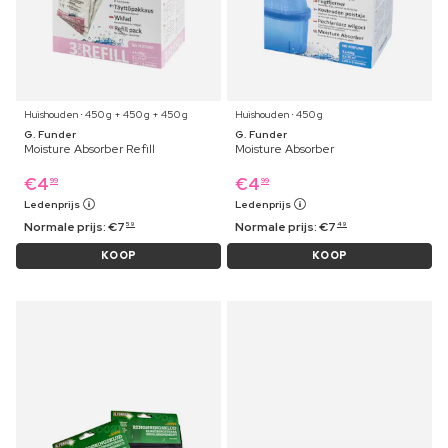
Huishouden ⋅ 450 g + 450 g + 450 g
Huishouden ⋅ 450 g
G. Funder
G. Funder
Moisture Absorber Refill
Moisture Absorber
€
4
€
4
99
99
Ledenprijs
Ledenprijs
Normale prijs:
€
7
Normale prijs:
€
7
59
49
KOOP
KOOP