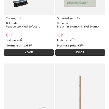
Reiniging ⋅ 1 st
Schoonmaakspons ⋅ 4 st
G. Funder
G. Funder
Fugebørste Med Soft-grip
Melamin Svamp Mirakel Svamp
€
1
€
1
89
49
Ledenprijs
Ledenprijs
Normale prijs:
€
3
Normale prijs:
€
1
19
99
KOOP
KOOP