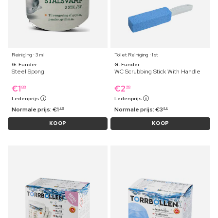
Reiniging ⋅ 3 ml
Toilet Reiniging ⋅ 1 st
G. Funder
G. Funder
Steel Spong
WC Scrubbing Stick With Handle
€
1
€
2
09
59
Ledenprijs
Ledenprijs
Normale prijs:
€
1
Normale prijs:
€
3
99
29
KOOP
KOOP