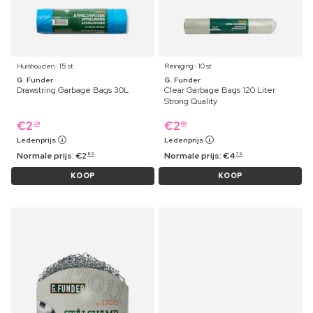
Huishouden ⋅ 15 st
Reiniging ⋅ 10 st
G. Funder
G. Funder
Drawstring Garbage Bags 30L
Clear Garbage Bags 120 Liter
Strong Quality
€
2
€
2
29
69
Ledenprijs
Ledenprijs
Normale prijs:
€
2
Normale prijs:
€
4
89
79
KOOP
KOOP