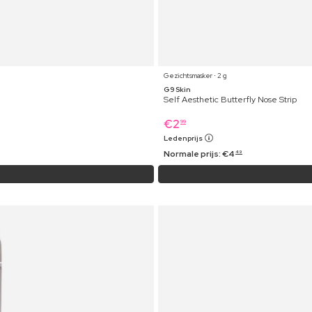
Gezichtsmasker ⋅ 2 g
G9 Skin
Self Aesthetic Butterfly Nose Strip
€
2
99
Ledenprijs
Normale prijs:
€
4
49