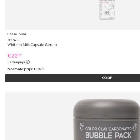
Serum ⋅ 50 ml
G9 Skin
White in Milk Capsule Serum
€
22
29
Ledenprijs
Normale prijs:
€
36
19
KOOP