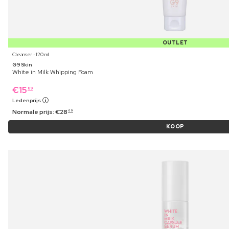
OUTLET
Cleanser ⋅ 120 ml
G9 Skin
White in Milk Whipping Foam
€
15
89
Ledenprijs
Normale prijs:
€
28
69
KOOP