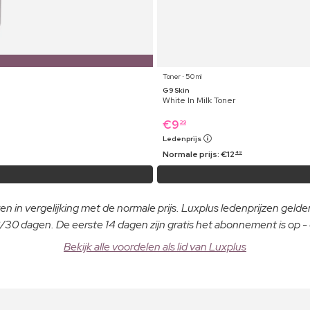
Toner ⋅ 50 ml
G9 Skin
White In Milk Toner
€
9
39
Ledenprijs
Normale prijs:
€
12
49
n in vergelijking met de normale prijs. Luxplus ledenprijzen gelden
30 dagen. De eerste 14 dagen zijn gratis het abonnement is op 
Bekijk alle voordelen als lid van Luxplus