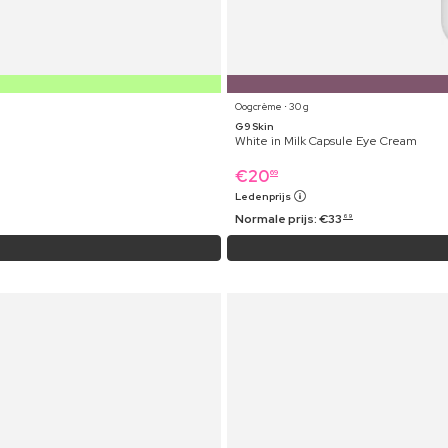
Oogcrème ⋅ 30 g
G9 Skin
White in Milk Capsule Eye Cream
€
20
69
Ledenprijs
Normale prijs:
€
33
69