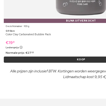
BIJNA UITVERKOCHT
Gezichtsmasker ⋅ 100 g
G9 Skin
Color Clay Carbonated Bubble Pack
€
19
19
Ledenprijs
Normale prijs:
€
27
69
KOOP
Alle prijzen zijn inclusief BTW. Kortingen worden weergegeve
Lidmaatschap kost 9,95 €/