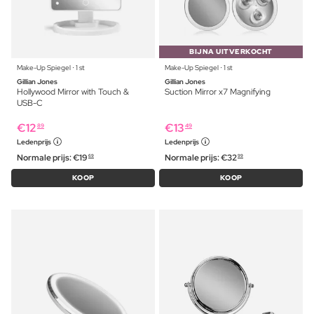
BIJNA UITVERKOCHT
Make-Up Spiegel ⋅ 1 st
Make-Up Spiegel ⋅ 1 st
Gillian Jones
Gillian Jones
Hollywood Mirror with Touch &
Suction Mirror x7 Magnifying
USB-C
€
12
€
13
89
49
Ledenprijs
Ledenprijs
Normale prijs:
€
19
Normale prijs:
€
32
69
99
KOOP
KOOP