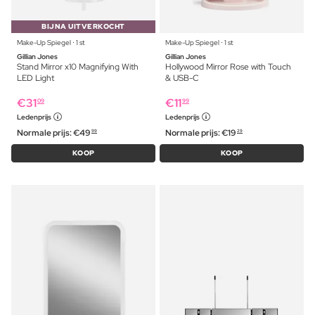
BIJNA UITVERKOCHT
Make-Up Spiegel ⋅ 1 st
Make-Up Spiegel ⋅ 1 st
Gillian Jones
Gillian Jones
Stand Mirror x10 Magnifying With
Hollywood Mirror Rose with Touch
LED Light
& USB-C
€
31
€
11
09
99
Ledenprijs
Ledenprijs
Normale prijs:
€
49
Normale prijs:
€
19
99
29
KOOP
KOOP