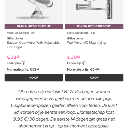
BIJNA UITVERKOCHT
BIJNA UITVERKOCHT
Make-Up Spiegel ⋅ 1 st
Make-Up Spiegel ⋅ 1 st
Gillian Jones
Gillian Jones
Suction Cup Mirror With Adjustable
Wall Mirror x10 Magnifying
LED Light
€
28
€
30
29
89
Ledenprijs
Ledenprijs
Normale prijs:
€
52
Normale prijs:
€
54
29
99
KOOP
KOOP
Alle prijzen zijn inclusief BTW. Kortingen worden
weergegeven in vergelijking met de normale prijs.
Luxplus ledenprijzen gelden alleen voor leden. Je kunt
lid worden bij je eerste aankoop. Lidmaatschap kost
9,95 €/30 dagen. De eerste 14 dagen zijn gratis het
abonnement is op - op elk moment opzegbaar.