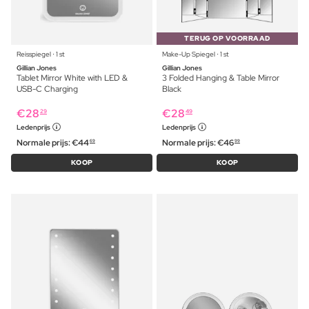
TERUG OP VOORRAAD
Reisspiegel ⋅ 1 st
Make-Up Spiegel ⋅ 1 st
Gillian Jones
Gillian Jones
Tablet Mirror White with LED &
3 Folded Hanging & Table Mirror
USB-C Charging
Black
€
28
€
28
29
49
Ledenprijs
Ledenprijs
Normale prijs:
€
44
Normale prijs:
€
46
69
99
KOOP
KOOP