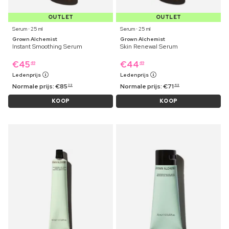
OUTLET
OUTLET
Serum ⋅ 25 ml
Serum ⋅ 25 ml
Grown Alchemist
Grown Alchemist
Instant Smoothing Serum
Skin Renewal Serum
€
45
€
44
49
49
Ledenprijs
Ledenprijs
Normale prijs:
€
85
Normale prijs:
€
71
39
49
KOOP
KOOP