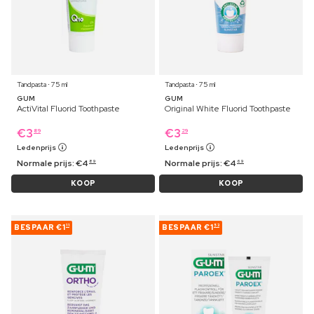
Tandpasta ⋅ 75 ml
Tandpasta ⋅ 75 ml
GUM
GUM
ActiVital Fluorid Toothpaste
Original White Fluorid Toothpaste
€
3
€
3
89
29
Ledenprijs
Ledenprijs
Normale prijs:
€
4
Normale prijs:
€
4
89
69
KOOP
KOOP
BESPAAR
€1
BESPAAR
€1
11
53