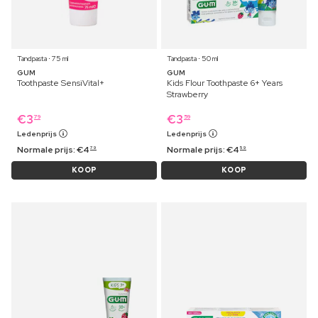
Tandpasta ⋅ 75 ml
Tandpasta ⋅ 50 ml
GUM
GUM
Toothpaste SensiVital+
Kids Flour Toothpaste 6+ Years
Strawberry
€
3
€
3
79
59
Ledenprijs
Ledenprijs
Normale prijs:
€
4
Normale prijs:
€
4
79
59
KOOP
KOOP