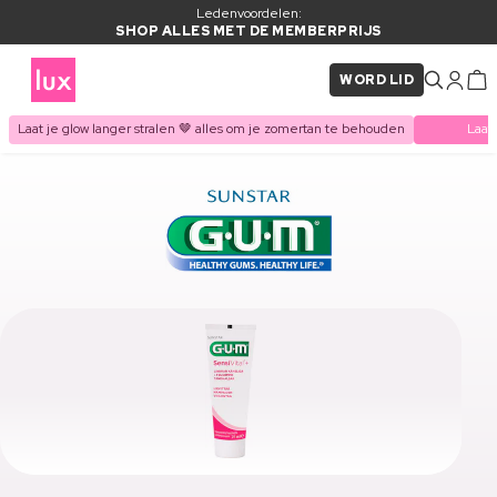
Ledenvoordelen:
SHOP ALLES MET DE MEMBERPRIJS
WORD LID
Laat je glow langer stralen 🤎 alles om je zomertan te behouden
Laat