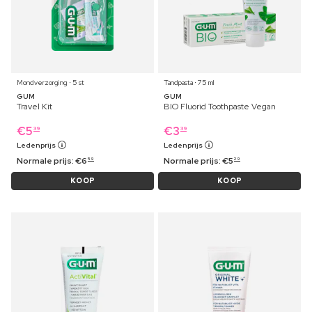
Mondverzorging ⋅ 5 st
Tandpasta ⋅ 75 ml
GUM
GUM
Travel Kit
BIO Fluorid Toothpaste Vegan
€
5
€
3
39
39
Ledenprijs
Ledenprijs
Normale prijs:
€
6
Normale prijs:
€
5
59
29
KOOP
KOOP