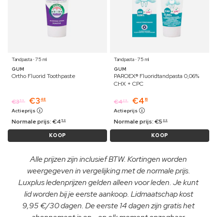
Tandpasta ⋅ 75 ml
Tandpasta ⋅ 75 ml
GUM
GUM
Ortho Fluorid Toothpaste
PAROEX® Fluoridtandpasta 0,06%
CHX + CPC
€
3
€
4
48
16
€
3
€
4
59
29
Actieprijs
Actieprijs
Normale prijs:
€
4
Normale prijs:
€
5
59
69
KOOP
KOOP
Alle prijzen zijn inclusief BTW. Kortingen worden
weergegeven in vergelijking met de normale prijs.
Luxplus ledenprijzen gelden alleen voor leden. Je kunt
lid worden bij je eerste aankoop. Lidmaatschap kost
9,95 €/30 dagen. De eerste 14 dagen zijn gratis het