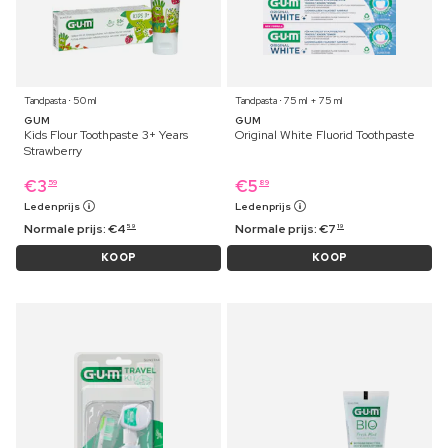
Tandpasta ⋅ 50 ml
Tandpasta ⋅ 75 ml + 75 ml
GUM
GUM
Kids Flour Toothpaste 3+ Years
Original White Fluorid Toothpaste
Strawberry
€
3
€
5
59
89
Ledenprijs
Ledenprijs
Normale prijs:
€
4
Normale prijs:
€
7
59
19
KOOP
KOOP