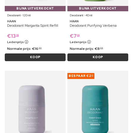
BIJNA UITVERKOCHT
BIJNA UITVERKOCHT
Deodorant ⋅ 120 ml
Deodorant ⋅ 40 ml
HAAN
HAAN
Deodorant Margarita Spirit Refill
Deodorant Purifying Verbena
€
13
€
7
59
09
Ledenprijs
Ledenprijs
Normale prijs:
€
16
Normale prijs:
€
8
99
99
KOOP
KOOP
BESPAAR
€2
31