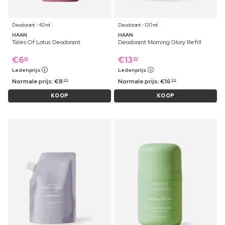
Deodorant ⋅ 40 ml
Deodorant ⋅ 120 ml
HAAN
HAAN
Tales Of Lotus Deodorant
Deodorant Morning Glory Refill
€
6
€
13
69
59
Ledenprijs
Ledenprijs
Normale prijs:
€
8
Normale prijs:
€
16
99
99
KOOP
KOOP