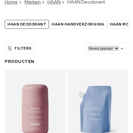
Home
Merken
HAAN
HAAN Deodorant
HAAN DEODORANT
HAAN HANDVERZORGING
HAAN MON
FILTERS
PRODUCTEN