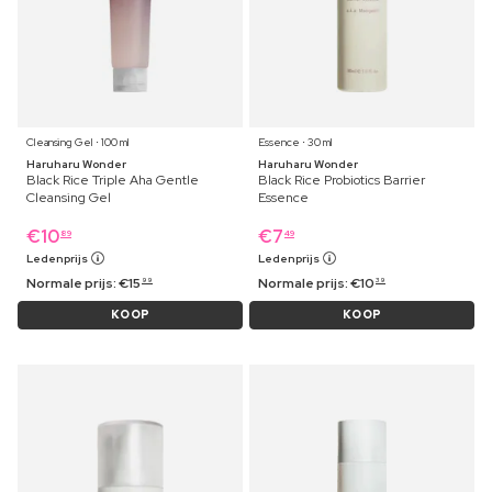
Cleansing Gel ⋅ 100 ml
Essence ⋅ 30 ml
Haruharu Wonder
Haruharu Wonder
Black Rice Triple Aha Gentle
Black Rice Probiotics Barrier
Cleansing Gel
Essence
€
10
€
7
89
49
Ledenprijs
Ledenprijs
Normale prijs:
€
15
Normale prijs:
€
10
99
39
KOOP
KOOP