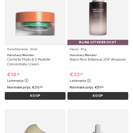
BIJNA UITVERKOCHT
Gezichtscrème ⋅ 30 ml
Serum ⋅ 30 g
Haruharu Wonder
Haruharu Wonder
Centella Phyto & 5 Peptide
Black Rice Botanical 2GF Ampoule
Concentrate Cream
€
14
€
33
59
79
Ledenprijs
Ledenprijs
Normale prijs:
€
20
Normale prijs:
€
51
49
29
KOOP
KOOP