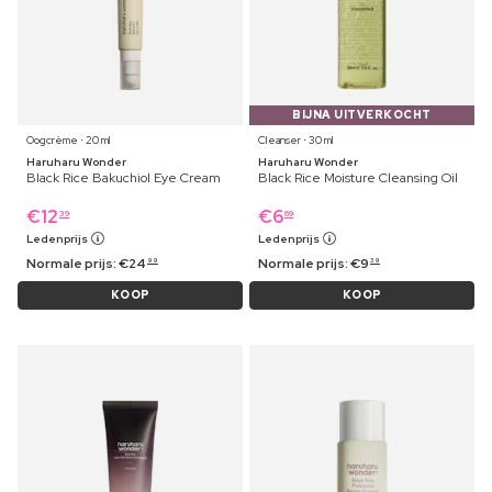
BIJNA UITVERKOCHT
Oogcrème ⋅ 20 ml
Cleanser ⋅ 30 ml
Haruharu Wonder
Haruharu Wonder
Black Rice Bakuchiol Eye Cream
Black Rice Moisture Cleansing Oil
€
12
€
6
39
69
Ledenprijs
Ledenprijs
Normale prijs:
€
24
Normale prijs:
€
9
99
39
KOOP
KOOP