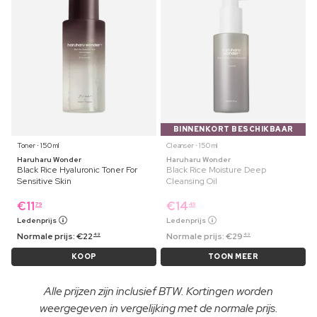
BINNENKORT BESCHIKBAAR
Toner ⋅ 150 ml
Cleanser ⋅ 150 ml
Haruharu Wonder
Haruharu Wonder
Black Rice Hyaluronic Toner For
Black Rice Moisture Deep
Sensitive Skin
Cleansing Oil
€
11
€
14
79
49
Ledenprijs
Ledenprijs
Normale prijs:
€
22
Normale prijs:
€
29
49
49
KOOP
TOON MEER
Alle prijzen zijn inclusief BTW. Kortingen worden
weergegeven in vergelijking met de normale prijs.