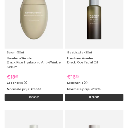
Serum ⋅ 50 ml
Gezichtsolie ⋅ 30 ml
Haruharu Wonder
Haruharu Wonder
Black Rice Hyaluronic Anti-Wrinkle
Black Rice Facial Oil
Serum
€
18
€
16
09
89
Ledenprijs
Ledenprijs
Normale prijs:
€
36
Normale prijs:
€
32
49
29
KOOP
KOOP