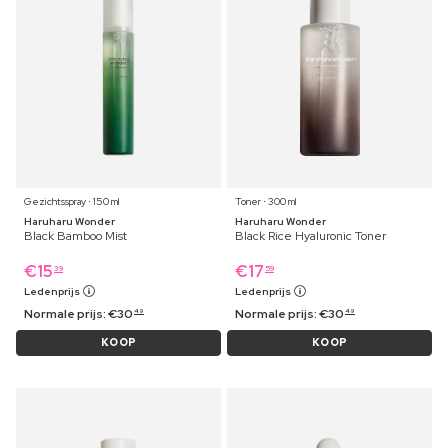
Gezichtsspray ⋅ 150 ml
Toner ⋅ 300 ml
Haruharu Wonder
Haruharu Wonder
Black Bamboo Mist
Black Rice Hyaluronic Toner
€
15
€
17
39
59
Ledenprijs
Ledenprijs
Normale prijs:
€
30
Normale prijs:
€
30
49
49
KOOP
KOOP