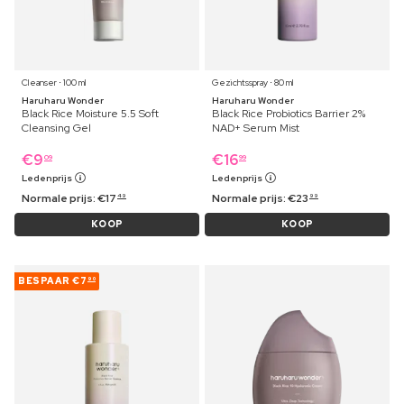
Cleanser ⋅ 100 ml
Gezichtsspray ⋅ 80 ml
Haruharu Wonder
Haruharu Wonder
Black Rice Moisture 5.5 Soft
Black Rice Probiotics Barrier 2%
Cleansing Gel
NAD+ Serum Mist
€
9
€
16
09
99
Ledenprijs
Ledenprijs
Normale prijs:
€
17
Normale prijs:
€
23
49
99
KOOP
KOOP
BESPAAR
€7
90