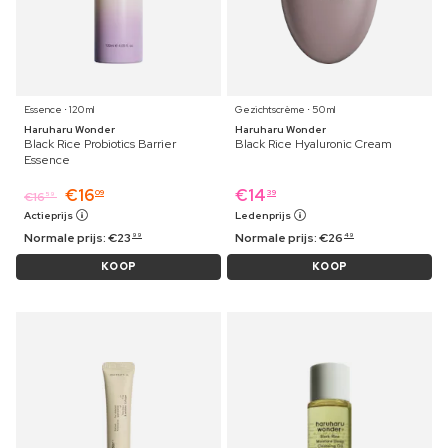
Essence ⋅ 120 ml
Gezichtscrème ⋅ 50 ml
Haruharu Wonder
Haruharu Wonder
Black Rice Probiotics Barrier
Black Rice Hyaluronic Cream
Essence
€
16
€
14
09
39
€
16
59
Actieprijs
Ledenprijs
Normale prijs:
€
23
Normale prijs:
€
26
99
49
KOOP
KOOP