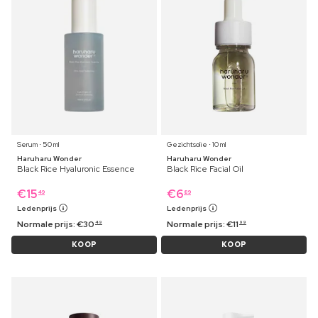
Serum ⋅ 50 ml
Gezichtsolie ⋅ 10 ml
Haruharu Wonder
Haruharu Wonder
Black Rice Hyaluronic Essence
Black Rice Facial Oil
€
15
€
6
49
89
Ledenprijs
Ledenprijs
Normale prijs:
€
30
Normale prijs:
€
11
49
99
KOOP
KOOP