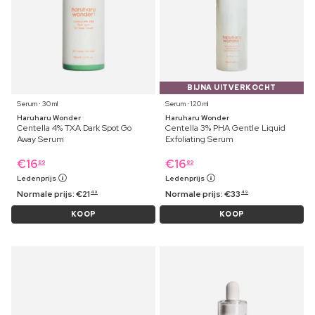
BIJNA UITVERKOCHT
Serum ⋅ 30 ml
Serum ⋅ 120 ml
Haruharu Wonder
Haruharu Wonder
Centella 4% TXA Dark Spot Go
Centella 3% PHA Gentle Liquid
Away Serum
Exfoliating Serum
€
16
€
16
89
89
Ledenprijs
Ledenprijs
Normale prijs:
€
21
Normale prijs:
€
33
49
49
KOOP
KOOP