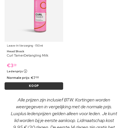
Leave-In Verzorging ⋅ 150 ml
Head Shock
Curl TamerDetangling Milk
€
3
79
Ledenprijs
Normale prijs:
€
7
49
KOOP
Alle prijzen zijn inclusief BTW. Kortingen worden
weergegeven in vergelijking met de normale prijs.
Luxplus ledenprijzen gelden alleen voor leden. Je kunt
lid worden bij je eerste aankoop. Lidmaatschap kost
9,95 €/30 dagen. De eerste 14 dagen zijn gratis het