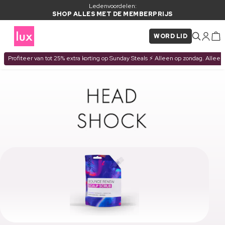
Ledenvoordelen:
SHOP ALLES MET DE MEMBERPRIJS
WORD LID
Profiteer van tot 25% extra korting op Sunday Steals ⚡ Alleen op zondag. Alleen