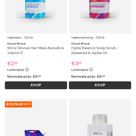
Haarmasker ⋅ 200 ml
Haarbehandeling ⋅ 200 ml
Head Shock
Head Shock
Shine Revival Hair Mask Avocado &
Hydra Balance Scalp Scrub -
Vitamin E
Seaweed & Jojoba Oil
€
2
€
3
89
09
Ledenprijs
Ledenprijs
Normale prijs:
€
5
Normale prijs:
€
5
99
99
KOOP
KOOP
BESPAAR
€1
34