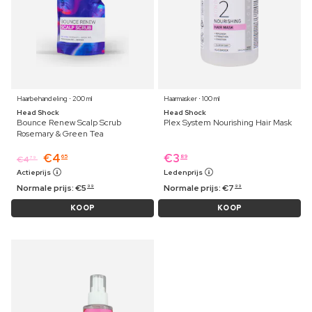
Haarbehandeling ⋅ 200 ml
Haarmasker ⋅ 100 ml
Head Shock
Head Shock
Bounce Renew Scalp Scrub
Plex System Nourishing Hair Mask
Rosemary & Green Tea
€
4
€
3
65
89
€
4
79
Actieprijs
Ledenprijs
Normale prijs:
€
5
Normale prijs:
€
7
99
99
KOOP
KOOP