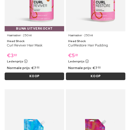
BIJNA UITVERKOCHT
Haarmasker ⋅ 250 ml
Haarmasker ⋅ 250 ml
Head Shock
Head Shock
Curl Reviver Hair Mask
CurlRestore Hair Pudding
€
3
€
5
89
09
Ledenprijs
Ledenprijs
Normale prijs:
€
7
Normale prijs:
€
7
49
49
KOOP
KOOP