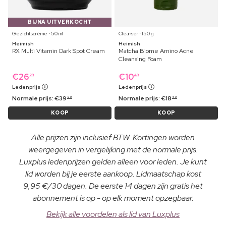
BIJNA UITVERKOCHT
Gezichtscrème ⋅ 50 ml
Cleanser ⋅ 150 g
Heimish
Heimish
RX Multi Vitamin Dark Spot Cream
Matcha Biome Amino Acne
Cleansing Foam
€
26
€
10
29
49
Ledenprijs
Ledenprijs
Normale prijs:
€
39
Normale prijs:
€
18
99
49
KOOP
KOOP
Alle prijzen zijn inclusief BTW. Kortingen worden
weergegeven in vergelijking met de normale prijs.
Luxplus ledenprijzen gelden alleen voor leden. Je kunt
lid worden bij je eerste aankoop. Lidmaatschap kost
9,95 €/30 dagen. De eerste 14 dagen zijn gratis het
abonnement is op - op elk moment opzegbaar.
Bekijk alle voordelen als lid van Luxplus