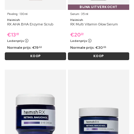
BIJNA UITVERKOCHT
Peeling ⋅ 130 ml
Serum ⋅ 35 ml
Heimish
Heimish
RX AHA BHA Enzyme Scrub
RX Multi Vitamin Glow Serum
€
13
€
20
49
39
Ledenprijs
Ledenprijs
Normale prijs:
€
19
Normale prijs:
€
30
99
49
KOOP
KOOP