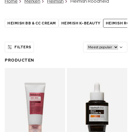
Home
Merken
Heimish
Heimish Roodheid
HEIMISH BB & CC CREAM
HEIMISH K-BEAUTY
HEIMISH RO
FILTERS
PRODUCTEN