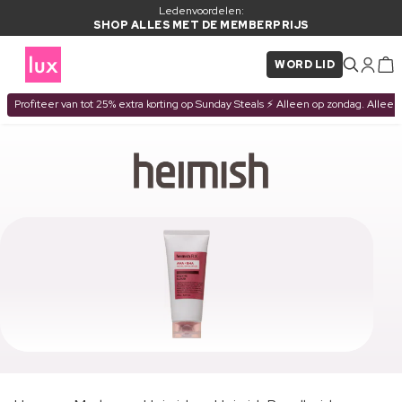
Ledenvoordelen:
SHOP ALLES MET DE MEMBERPRIJS
WORD LID
Profiteer van tot 25% extra korting op Sunday Steals ⚡ Alleen op zondag. Alleen