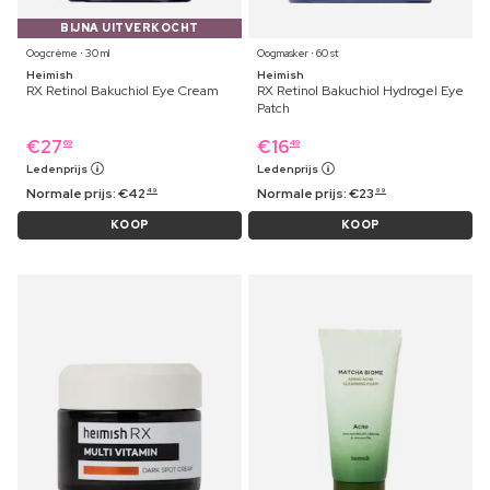
BIJNA UITVERKOCHT
Oogcrème ⋅ 30 ml
Oogmasker ⋅ 60 st
Heimish
Heimish
RX Retinol Bakuchiol Eye Cream
RX Retinol Bakuchiol Hydrogel Eye
Patch
€
27
€
16
69
49
Ledenprijs
Ledenprijs
Normale prijs:
€
42
Normale prijs:
€
23
49
99
KOOP
KOOP