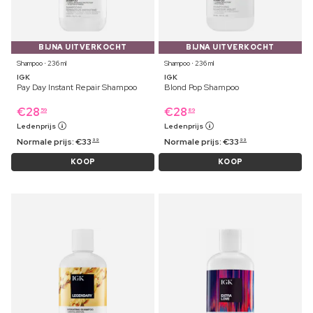
BIJNA UITVERKOCHT
BIJNA UITVERKOCHT
Shampoo ⋅ 236 ml
Shampoo ⋅ 236 ml
IGK
IGK
Pay Day Instant Repair Shampoo
Blond Pop Shampoo
€
28
€
28
59
89
Ledenprijs
Ledenprijs
Normale prijs:
€
33
Normale prijs:
€
33
99
99
KOOP
KOOP