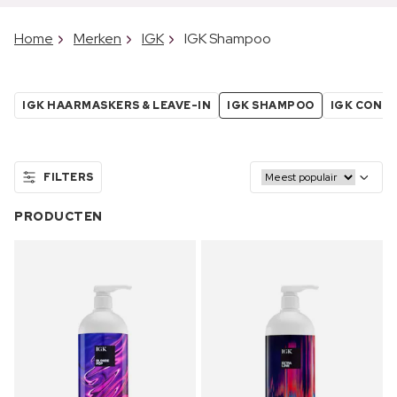
Home
Merken
IGK
IGK Shampoo
IGK HAARMASKERS & LEAVE-IN
IGK SHAMPOO
IGK COND
FILTERS
PRODUCTEN