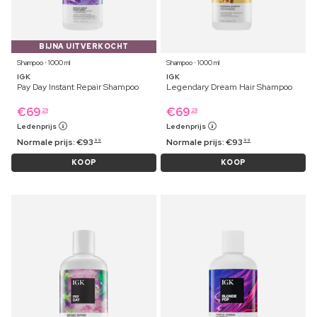
BIJNA UITVERKOCHT
Shampoo ⋅ 1000 ml
Shampoo ⋅ 1000 ml
IGK
IGK
Pay Day Instant Repair Shampoo
Legendary Dream Hair Shampoo
€
69
€
69
29
29
Ledenprijs
Ledenprijs
Normale prijs:
€
93
Normale prijs:
€
93
99
99
KOOP
KOOP