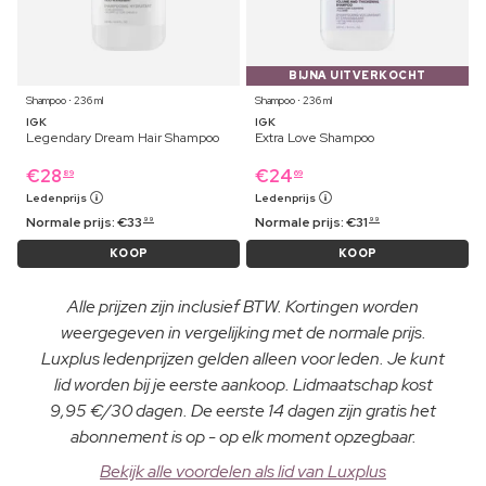
BIJNA UITVERKOCHT
Shampoo ⋅ 236 ml
Shampoo ⋅ 236 ml
IGK
IGK
Legendary Dream Hair Shampoo
Extra Love Shampoo
€
28
€
24
89
69
Ledenprijs
Ledenprijs
Normale prijs:
€
33
Normale prijs:
€
31
99
99
KOOP
KOOP
Alle prijzen zijn inclusief BTW. Kortingen worden
weergegeven in vergelijking met de normale prijs.
Luxplus ledenprijzen gelden alleen voor leden. Je kunt
lid worden bij je eerste aankoop. Lidmaatschap kost
9,95 €/30 dagen. De eerste 14 dagen zijn gratis het
abonnement is op - op elk moment opzegbaar.
Bekijk alle voordelen als lid van Luxplus