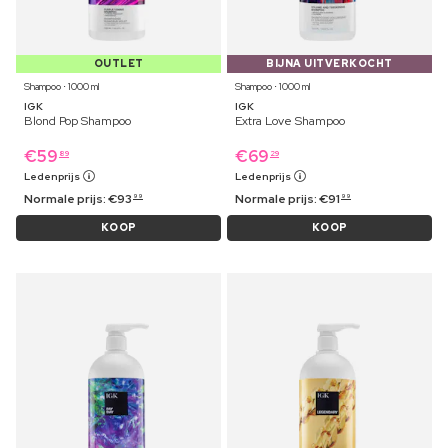
OUTLET
BIJNA UITVERKOCHT
Shampoo ⋅ 1000 ml
Shampoo ⋅ 1000 ml
IGK
IGK
Blond Pop Shampoo
Extra Love Shampoo
€
59
€
69
89
29
Ledenprijs
Ledenprijs
Normale prijs:
€
93
Normale prijs:
€
91
99
99
KOOP
KOOP