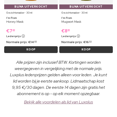
BIJNA UITVERKOCHT
BIJNA UITVERKOCHT
Gezichtsmasker ⋅ 30 ml
Gezichtsmasker ⋅ 30 ml
I'm From
I'm From
Honey Mask
Mugwort Mask
€
7
€
8
49
69
Ledenprijs
Ledenprijs
Normale prijs:
€
14
Normale prijs:
€
16
49
69
KOOP
KOOP
Alle prijzen zijn inclusief BTW. Kortingen worden
weergegeven in vergelijking met de normale prijs.
Luxplus ledenprijzen gelden alleen voor leden. Je kunt
lid worden bij je eerste aankoop. Lidmaatschap kost
9,95 €/30 dagen. De eerste 14 dagen zijn gratis het
abonnement is op - op elk moment opzegbaar.
Bekijk alle voordelen als lid van Luxplus