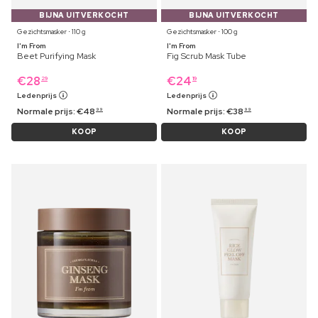
BIJNA UITVERKOCHT
BIJNA UITVERKOCHT
Gezichtsmasker ⋅ 110 g
Gezichtsmasker ⋅ 100 g
I'm From
I'm From
Beet Purifying Mask
Fig Scrub Mask Tube
€
28
€
24
29
19
Ledenprijs
Ledenprijs
Normale prijs:
€
48
Normale prijs:
€
38
99
99
KOOP
KOOP