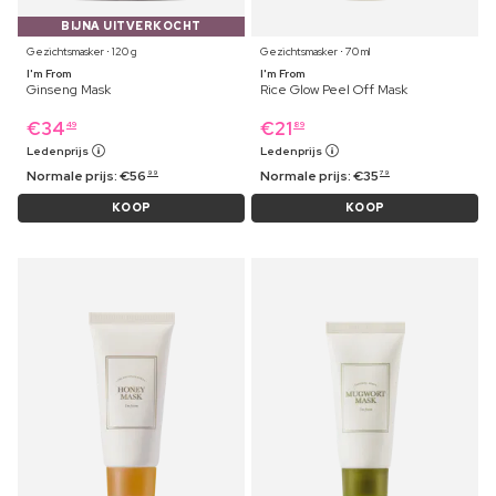
BIJNA UITVERKOCHT
Gezichtsmasker ⋅ 120 g
Gezichtsmasker ⋅ 70 ml
I'm From
I'm From
Ginseng Mask
Rice Glow Peel Off Mask
€
34
€
21
49
89
Ledenprijs
Ledenprijs
Normale prijs:
€
56
Normale prijs:
€
35
99
79
KOOP
KOOP