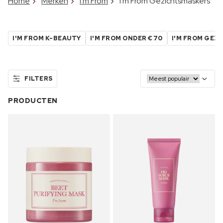
Home
Merken
I'm From
I'm From Gezichtsmaskers
I'M FROM K-BEAUTY
I'M FROM ONDER €70
I'M FROM GEZ
FILTERS
PRODUCTEN