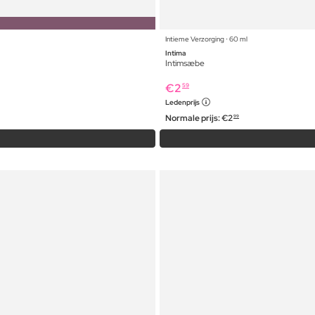
Intieme Verzorging ⋅ 60 ml
Intima
Intimsæbe
€
2
59
Ledenprijs
Normale prijs:
€
2
99