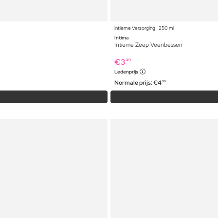
Intieme Verzorging ⋅ 250 ml
Intima
Intieme Zeep Veenbessen
€
3
49
Ledenprijs
Normale prijs:
€
4
99