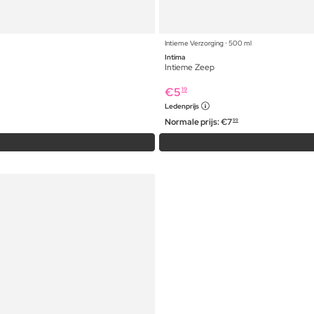
Intieme Verzorging ⋅ 500 ml
Intima
Intieme Zeep
€
5
19
Ledenprijs
Normale prijs:
€
7
99