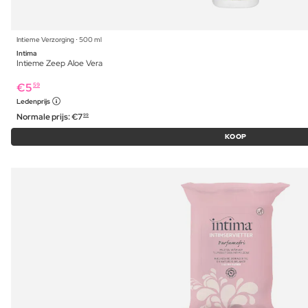
Intieme Verzorging ⋅ 500 ml
Intima
Intieme Zeep Aloe Vera
€
5
59
Ledenprijs
Normale prijs:
€
7
99
KOOP