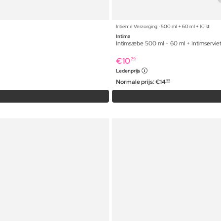
Intieme Verzorging ⋅ 500 ml + 60 ml + 10 st
Intima
Intimsæbe 500 ml + 60 ml + Intimservie
€
10
79
Ledenprijs
Normale prijs:
€
14
99