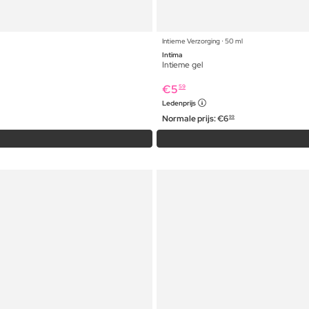
Intieme Verzorging ⋅ 50 ml
Intima
Intieme gel
€
5
59
Ledenprijs
Normale prijs:
€
6
99