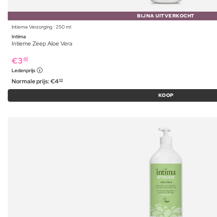
BIJNA UITVERKOCHT
Intieme Verzorging ⋅ 250 ml
Intima
Intieme Zeep Aloe Vera
€
3
49
Ledenprijs
Normale prijs:
€
4
99
KOOP