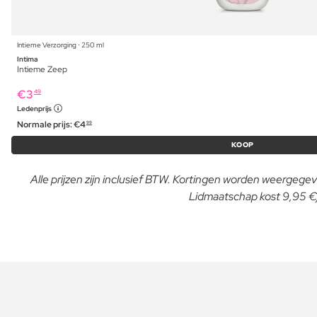
Intieme Verzorging ⋅ 250 ml
Intima
Intieme Zeep
€
3
49
Ledenprijs
Normale prijs:
€
4
99
KOOP
Alle prijzen zijn inclusief BTW. Kortingen worden weergegeve
Lidmaatschap kost 9,95 €/