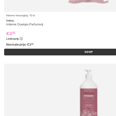
Intieme Verzorging ⋅ 10 st
Intima
Intieme Doekjes Parfumvrij
€
2
89
Ledenprijs
Normale prijs:
€
3
99
KOOP