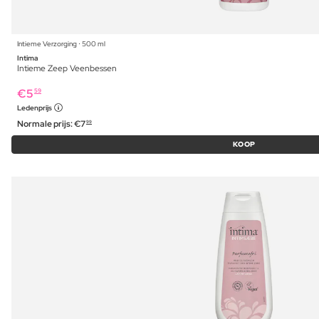
Intieme Verzorging ⋅ 500 ml
Intima
Intieme Zeep Veenbessen
€
5
59
Ledenprijs
Normale prijs:
€
7
99
KOOP