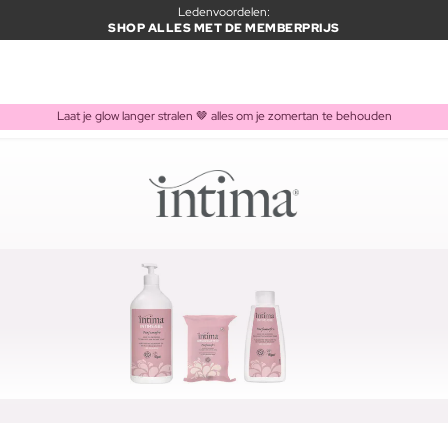
Ledenvoordelen:
SHOP ALLES MET DE MEMBERPRIJS
Laat je glow langer stralen 🤎 alles om je zomertan te behouden