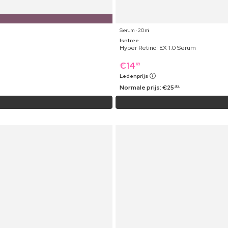
Serum ⋅ 20 ml
Isntree
Hyper Retinol EX 1.0 Serum
€
14
69
Ledenprijs
Normale prijs:
€
25
49