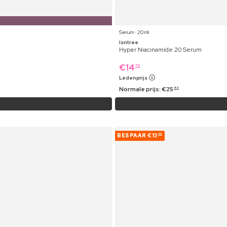
Serum ⋅ 20 ml
Isntree
Hyper Niacinamide 20 Serum
€
14
79
Ledenprijs
Normale prijs:
€
25
49
BESPAAR
€13
49