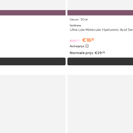
Serum ⋅ 50 ml
Isntree
Ultra Low Molecular Hyaluronic Acid S
€
16
00
€
16
49
Actieprijs
Normale prijs:
€
29
49