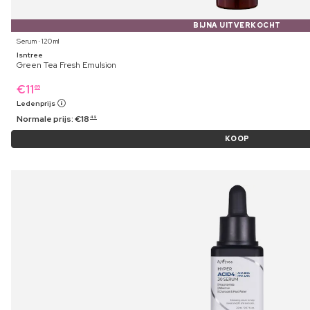
BIJNA UITVERKOCHT
Serum ⋅ 120 ml
Isntree
Green Tea Fresh Emulsion
€
11
69
Ledenprijs
Normale prijs:
€
18
49
KOOP