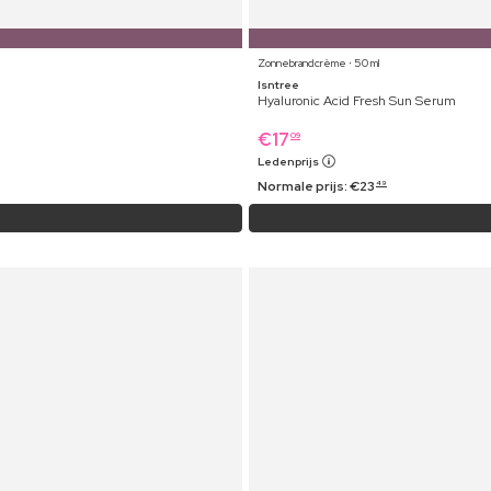
Zonnebrandcrème ⋅ 50 ml
Isntree
Hyaluronic Acid Fresh Sun Serum
€
17
09
Ledenprijs
Normale prijs:
€
23
49