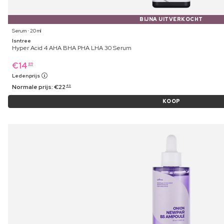
BIJNA UITVERKOCHT
Serum ⋅ 20 ml
Isntree
Hyper Acid 4 AHA BHA PHA LHA 30 Serum
€
14
89
Ledenprijs
Normale prijs:
€
22
49
KOOP