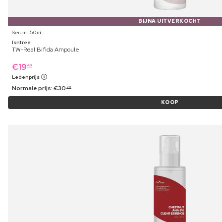
BIJNA UITVERKOCHT
Serum ⋅ 50 ml
Isntree
TW-Real Bifida Ampoule
€
19
49
Ledenprijs
Normale prijs:
€
30
99
KOOP