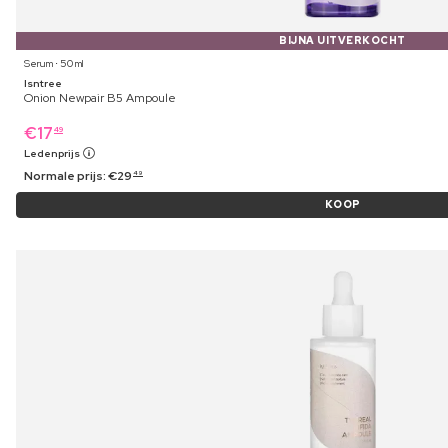
BIJNA UITVERKOCHT
Serum ⋅ 50 ml
Isntree
Onion Newpair B5 Ampoule
€
17
49
Ledenprijs
Normale prijs:
€
29
49
KOOP