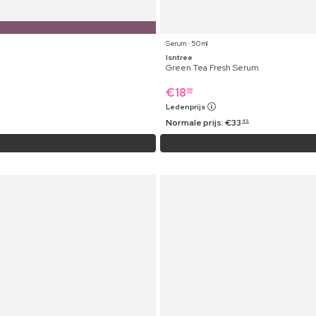
Serum ⋅ 50 ml
Isntree
Green Tea Fresh Serum
€
18
99
Ledenprijs
Normale prijs:
€
33
49