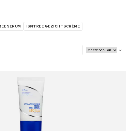
REE SERUM
ISNTREE GEZICHTSCRÈME