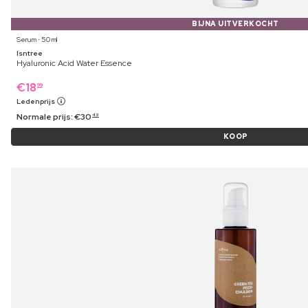
BIJNA UITVERKOCHT
Serum ⋅ 50 ml
Isntree
Hyaluronic Acid Water Essence
€
18
99
Ledenprijs
Normale prijs:
€
30
49
KOOP