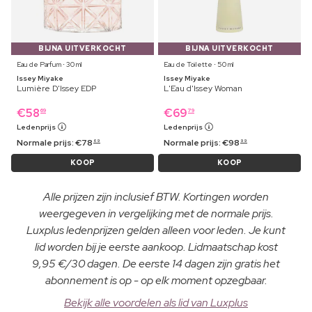
BIJNA UITVERKOCHT
BIJNA UITVERKOCHT
Eau de Parfum ⋅ 30 ml
Eau de Toilette ⋅ 50 ml
Issey Miyake
Issey Miyake
Lumière D'Issey EDP
L'Eau d'Issey Woman
€
58
€
69
69
79
Ledenprijs
Ledenprijs
Normale prijs:
€
78
Normale prijs:
€
98
69
99
KOOP
KOOP
Alle prijzen zijn inclusief BTW. Kortingen worden
weergegeven in vergelijking met de normale prijs.
Luxplus ledenprijzen gelden alleen voor leden. Je kunt
lid worden bij je eerste aankoop. Lidmaatschap kost
9,95 €/30 dagen. De eerste 14 dagen zijn gratis het
abonnement is op - op elk moment opzegbaar.
Bekijk alle voordelen als lid van Luxplus