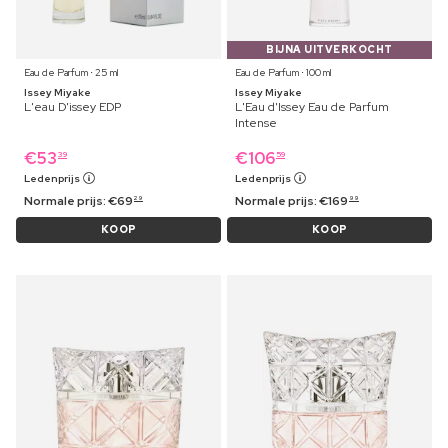
BIJNA UITVERKOCHT
Eau de Parfum ⋅ 25 ml
Eau de Parfum ⋅ 100 ml
Issey Miyake
Issey Miyake
L'eau D'issey EDP
L'Eau d'Issey Eau de Parfum
Intense
€
53
€
106
39
59
Ledenprijs
Ledenprijs
Normale prijs:
€
69
Normale prijs:
€
169
29
99
KOOP
KOOP