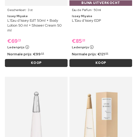
BIJNA UITVERKOCHT
Geschenkset ⋅ 3 st
Eau de Parfum ⋅ 50 ml
Issey Miyake
Issey Miyake
L'Eau d'Issey EdT 50ml + Body
L'Eau d'Issey EDP
Lotion 50 ml + Shower Cream 50
ml
€
69
€
85
79
39
Ledenprijs
Ledenprijs
Normale prijs:
€
99
Normale prijs:
€
121
99
49
KOOP
KOOP