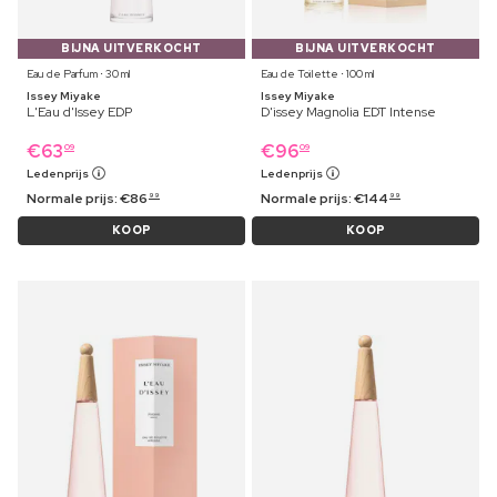
BIJNA UITVERKOCHT
BIJNA UITVERKOCHT
Eau de Parfum ⋅ 30 ml
Eau de Toilette ⋅ 100 ml
Issey Miyake
Issey Miyake
L'Eau d'Issey EDP
D'issey Magnolia EDT Intense
€
63
€
96
09
09
Ledenprijs
Ledenprijs
Normale prijs:
€
86
Normale prijs:
€
144
99
99
KOOP
KOOP