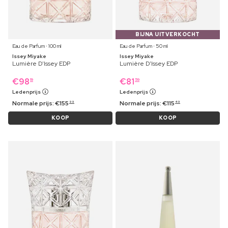
BIJNA UITVERKOCHT
Eau de Parfum ⋅ 100 ml
Eau de Parfum ⋅ 50 ml
Issey Miyake
Issey Miyake
Lumière D'Issey EDP
Lumière D'Issey EDP
€
98
€
81
19
59
Ledenprijs
Ledenprijs
Normale prijs:
€
155
Normale prijs:
€
115
99
49
KOOP
KOOP