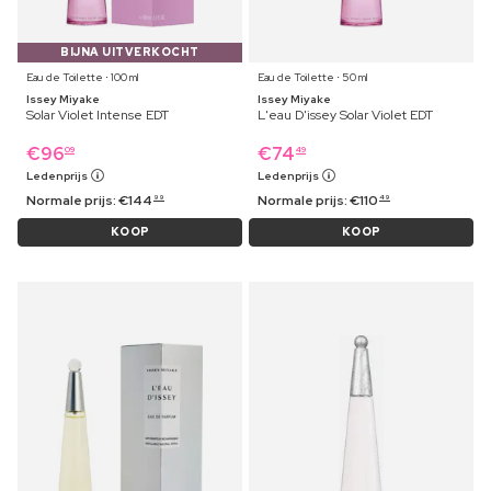
BIJNA UITVERKOCHT
Eau de Toilette ⋅ 100 ml
Eau de Toilette ⋅ 50 ml
Issey Miyake
Issey Miyake
Solar Violet Intense EDT
L'eau D'issey Solar Violet EDT
€
96
€
74
09
49
Ledenprijs
Ledenprijs
Normale prijs:
€
144
Normale prijs:
€
110
99
49
KOOP
KOOP