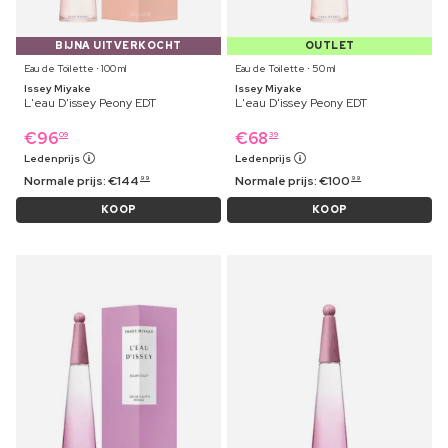
BIJNA UITVERKOCHT
OUTLET
Eau de Toilette ⋅ 100 ml
Eau de Toilette ⋅ 50 ml
Issey Miyake
Issey Miyake
L'eau D'issey Peony EDT
L'eau D'issey Peony EDT
€
96
€
68
09
39
Ledenprijs
Ledenprijs
Normale prijs:
€
144
Normale prijs:
€
100
99
99
KOOP
KOOP