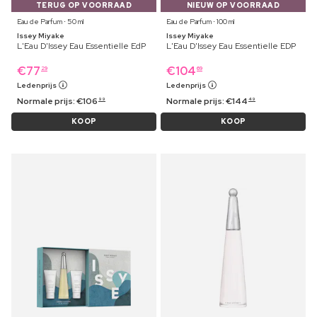
TERUG OP VOORRAAD
NIEUW OP VOORRAAD
Eau de Parfum ⋅ 50 ml
Eau de Parfum ⋅ 100 ml
Issey Miyake
Issey Miyake
L'Eau D'Issey Eau Essentielle EdP
L'Eau D'Issey Eau Essentielle EDP
€
77
€
104
29
69
Ledenprijs
Ledenprijs
Normale prijs:
€
106
Normale prijs:
€
144
99
49
KOOP
KOOP