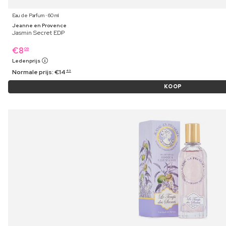
Eau de Parfum ⋅ 60 ml
Jeanne en Provence
Jasmin Secret EDP
€
8
09
Ledenprijs
Normale prijs:
€
14
49
KOOP