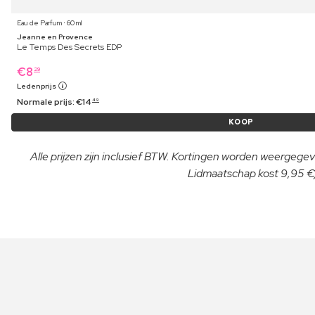
Eau de Parfum ⋅ 60 ml
Jeanne en Provence
Le Temps Des Secrets EDP
€
8
29
Ledenprijs
Normale prijs:
€
14
49
KOOP
Alle prijzen zijn inclusief BTW. Kortingen worden weergegeve
Lidmaatschap kost 9,95 €/