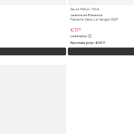
Eau de Parfum ⋅ 120 ml
Jeanne en Provence
Flanerie Dans Le Verger EDP
€
11
59
Ledenprijs
Normale prijs:
€
14
49