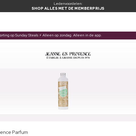
Ledenvoordelen:
SHOP ALLES MET DE MEMBERPRIJS
korting op Sunday Steals ⚡ Alleen op zondag. Alleen in de app.
vence Parfum