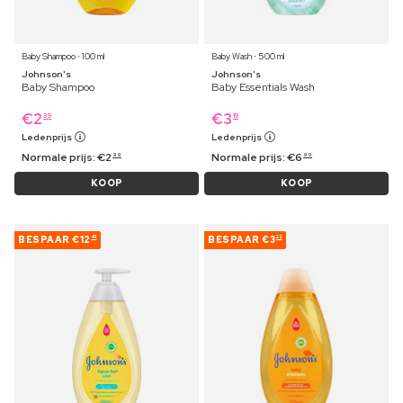
Baby Shampoo ⋅ 100 ml
Baby Wash ⋅ 500 ml
Johnson's
Johnson's
Baby Shampoo
Baby Essentials Wash
€
2
€
3
39
19
Ledenprijs
Ledenprijs
Normale prijs:
€
2
Normale prijs:
€
6
99
99
KOOP
KOOP
BESPAAR
€12
BESPAAR
€3
41
22