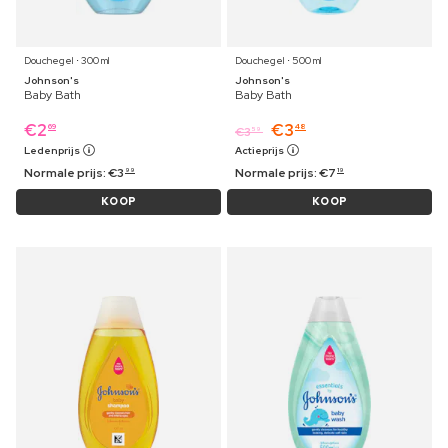
Douchegel ⋅ 300 ml
Douchegel ⋅ 500 ml
Johnson's
Johnson's
Baby Bath
Baby Bath
€
2
€
3
69
48
€
3
59
Ledenprijs
Actieprijs
Normale prijs:
€
3
Normale prijs:
€
7
99
19
KOOP
KOOP