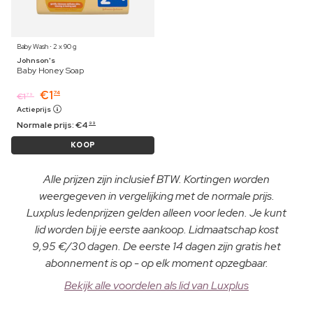
Baby Wash ⋅ 2 x 90 g
Johnson's
Baby Honey Soap
€
1
74
€
1
79
Actieprijs
Normale prijs:
€
4
99
KOOP
Alle prijzen zijn inclusief BTW. Kortingen worden
weergegeven in vergelijking met de normale prijs.
Luxplus ledenprijzen gelden alleen voor leden. Je kunt
lid worden bij je eerste aankoop. Lidmaatschap kost
9,95 €/30 dagen. De eerste 14 dagen zijn gratis het
abonnement is op - op elk moment opzegbaar.
Bekijk alle voordelen als lid van Luxplus