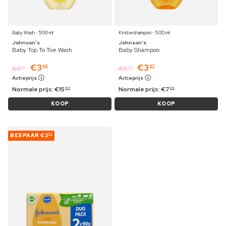
Baby Wash ⋅ 500 ml
Kindershampoo ⋅ 500 ml
Johnson's
Johnson's
Baby Top To Toe Wash
Baby Shampoo
€
3
€
3
48
87
€
3
€
3
59
99
Actieprijs
Actieprijs
Normale prijs:
€
15
Normale prijs:
€
7
89
09
KOOP
KOOP
BESPAAR
€3
25