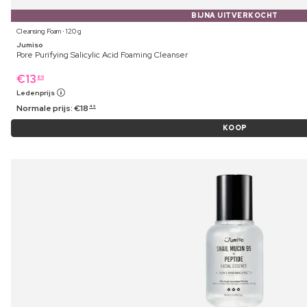
BIJNA UITVERKOCHT
Cleansing Foam ⋅ 120 g
Jumiso
Pore Purifying Salicylic Acid Foaming Cleanser
€
13
89
Ledenprijs
Normale prijs:
€
18
49
KOOP