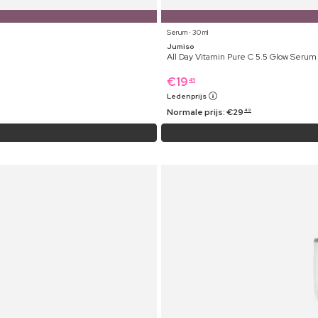
Serum ⋅ 30 ml
Jumiso
All Day Vitamin Pure C 5.5 Glow Serum
€
19
49
Ledenprijs
Normale prijs:
€
29
49