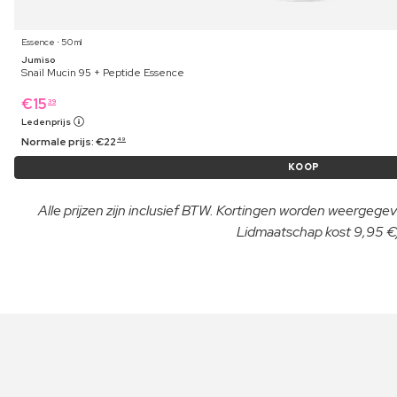
Essence ⋅ 50 ml
Jumiso
Snail Mucin 95 + Peptide Essence
€
15
39
Ledenprijs
Normale prijs:
€
22
49
KOOP
Alle prijzen zijn inclusief BTW. Kortingen worden weergegeve
Lidmaatschap kost 9,95 €/