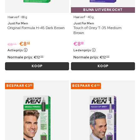
BIJNA UITVERKOCHT
Haarverf ⋅ 66 g
Haarverf ⋅ 40 g
Just For Men
Just For Men
Original Formula H-45 Dark Brown
Touch of Grey T-35 Medium
Brown
€
8
€
8
43
69
€
8
69
Actieprijs
Ledenprijs
Normale prijs:
€
12
Normale prijs:
€
12
99
99
KOOP
KOOP
BESPAAR
€3
BESPAAR
€4
40
56