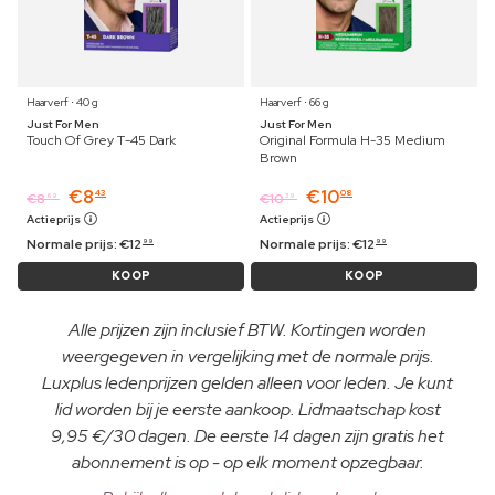
Haarverf ⋅ 40 g
Haarverf ⋅ 66 g
Just For Men
Just For Men
Touch Of Grey T-45 Dark
Original Formula H-35 Medium
Brown
€
8
€
10
43
08
€
8
€
10
69
39
Actieprijs
Actieprijs
Normale prijs:
€
12
Normale prijs:
€
12
99
99
KOOP
KOOP
Alle prijzen zijn inclusief BTW. Kortingen worden
weergegeven in vergelijking met de normale prijs.
Luxplus ledenprijzen gelden alleen voor leden. Je kunt
lid worden bij je eerste aankoop. Lidmaatschap kost
9,95 €/30 dagen. De eerste 14 dagen zijn gratis het
abonnement is op - op elk moment opzegbaar.