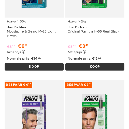
Haarverf ⋅ 55 g
Haarverf ⋅ 66 g
Just For Men
Just For Men
Moustache & Beard M-25 Light
Original Formula H-55 Real Black
Brown
€
8
€
8
43
43
€
8
€
8
69
69
Actieprijs
Actieprijs
Normale prijs:
€
14
Normale prijs:
€
12
99
99
KOOP
KOOP
BESPAAR
€4
BESPAAR
€2
56
91