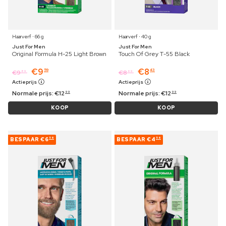
Haarverf ⋅ 66 g
Haarverf ⋅ 40 g
Just For Men
Just For Men
Original Formula H-25 Light Brown
Touch Of Grey T-55 Black
€
9
€
8
59
43
€
9
€
8
89
69
Actieprijs
Actieprijs
Normale prijs:
€
12
Normale prijs:
€
12
99
99
KOOP
KOOP
BESPAAR
€6
BESPAAR
€4
56
56