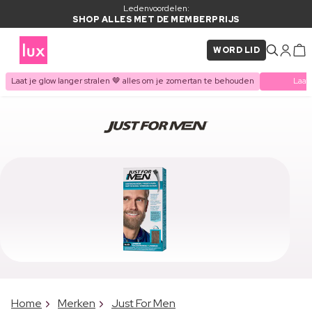
Ledenvoordelen:
SHOP ALLES MET DE MEMBERPRIJS
WORD LID
Laat je glow langer stralen 🤎 alles om je zomertan te behouden
Laat
Home
Merken
Just For Men