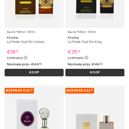
Eau de Parfum ⋅ 100 ml
Eau de Parfum ⋅ 100 ml
Khadlaj
Khadlaj
La Fede Oud For Victory
La Fede Oud For King
€
18
€
35
29
29
Ledenprijs
Ledenprijs
Normale prijs:
€
44
Normale prijs:
€
46
99
99
KOOP
KOOP
BESPAAR
€25
BESPAAR
€23
67
54