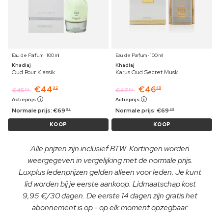
Eau de Parfum ⋅ 100 ml
Eau de Parfum ⋅ 100 ml
Khadlaj
Khadlaj
Oud Pour Klassik
Karus Oud Secret Musk
€
44
€
46
32
45
€
45
€
47
69
89
Actieprijs
Actieprijs
Normale prijs:
€
69
Normale prijs:
€
69
99
99
KOOP
KOOP
Alle prijzen zijn inclusief BTW. Kortingen worden
weergegeven in vergelijking met de normale prijs.
Luxplus ledenprijzen gelden alleen voor leden. Je kunt
lid worden bij je eerste aankoop. Lidmaatschap kost
9,95 €/30 dagen. De eerste 14 dagen zijn gratis het
abonnement is op - op elk moment opzegbaar.