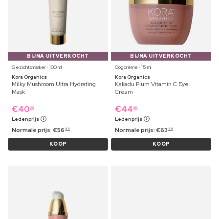
BIJNA UITVERKOCHT
BIJNA UITVERKOCHT
Gezichtsmasker ⋅ 100 ml
Oogcrème ⋅ 15 ml
Kora Organics
Kora Organics
Milky Mushroom Ultra Hydrating
Kakadu Plum Vitamin C Eye
Mask
Cream
€
40
€
44
29
69
Ledenprijs
Ledenprijs
Normale prijs:
€
56
Normale prijs:
€
63
99
99
KOOP
KOOP