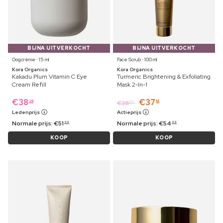
BIJNA UITVERKOCHT
BIJNA UITVERKOCHT
Oogcrème ⋅ 15 ml
Face Scrub ⋅ 100 ml
Kora Organics
Kora Organics
Kakadu Plum Vitamin C Eye
Turmeric Brightening & Exfoliating
Cream Refill
Mask 2-In-1
€
38
€
37
29
14
€
38
29
Ledenprijs
Actieprijs
Normale prijs:
€
51
Normale prijs:
€
54
99
99
KOOP
KOOP