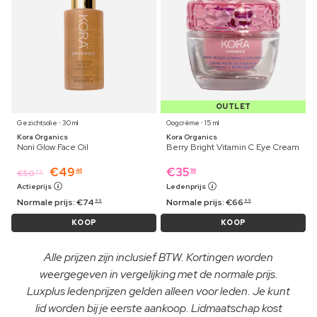
OUTLET
Gezichtsolie ⋅ 30 ml
Oogcrème ⋅ 15 ml
Kora Organics
Kora Organics
Noni Glow Face Oil
Berry Bright Vitamin C Eye Cream
€
49
€
35
46
99
€
50
99
Actieprijs
Ledenprijs
Normale prijs:
€
74
Normale prijs:
€
66
99
99
KOOP
KOOP
Alle prijzen zijn inclusief BTW. Kortingen worden
weergegeven in vergelijking met de normale prijs.
Luxplus ledenprijzen gelden alleen voor leden. Je kunt
lid worden bij je eerste aankoop. Lidmaatschap kost