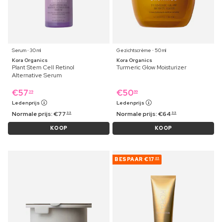
Serum ⋅ 30 ml
Gezichtscrème ⋅ 50 ml
Kora Organics
Kora Organics
Plant Stem Cell Retinol
Turmeric Glow Moisturizer
Alternative Serum
€
57
€
50
39
99
Ledenprijs
Ledenprijs
Normale prijs:
€
77
Normale prijs:
€
64
99
99
KOOP
KOOP
BESPAAR
€17
85