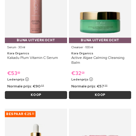
BIJNA UITVERKOCHT
BIJNA UITVERKOCHT
Serum ⋅ 30 ml
Cleanser ⋅ 100 ml
Kora Organics
Kora Organics
Kakadu Plum Vitamin C Serum
Active Algae Calming Cleansing
Balm
€
53
€
32
69
09
Ledenprijs
Ledenprijs
Normale prijs:
€
90
Normale prijs:
€
57
99
99
KOOP
KOOP
BESPAAR
€25
53