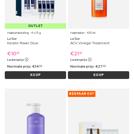
OUTLET
Haarbehandeling ⋅ 4 x 15 g
Haarmasker ⋅ 430 ml
La'Dor
La'Dor
Keratin Power Glue
ACV Vinegar Treatment
€
10
€
21
29
29
Ledenprijs
Ledenprijs
Normale prijs:
€
14
Normale prijs:
€
27
69
99
KOOP
KOOP
BESPAAR
€6
81