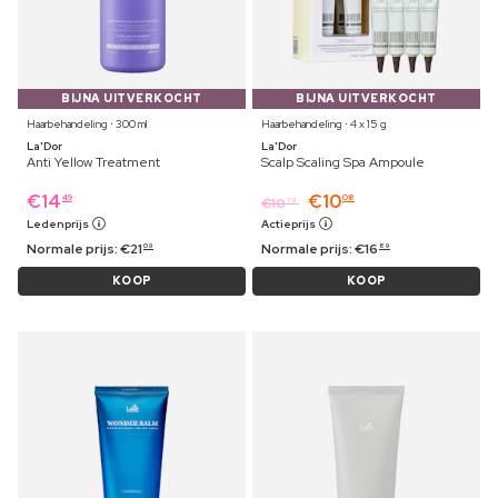
BIJNA UITVERKOCHT
BIJNA UITVERKOCHT
Haarbehandeling ⋅ 300 ml
Haarbehandeling ⋅ 4 x 15 g
La'Dor
La'Dor
Anti Yellow Treatment
Scalp Scaling Spa Ampoule
€
14
€
10
49
08
€
10
39
Ledenprijs
Actieprijs
Normale prijs:
€
21
Normale prijs:
€
16
09
89
KOOP
KOOP