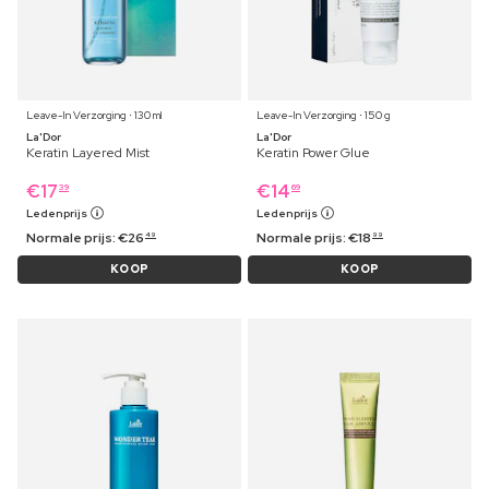
Leave-In Verzorging ⋅ 130 ml
Leave-In Verzorging ⋅ 150 g
La'Dor
La'Dor
Keratin Layered Mist
Keratin Power Glue
€
17
€
14
39
69
Ledenprijs
Ledenprijs
Normale prijs:
€
26
Normale prijs:
€
18
49
99
KOOP
KOOP