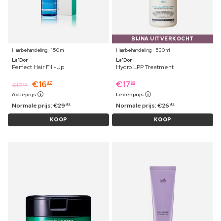
BIJNA UITVERKOCHT
Haarbehandeling ⋅ 150 ml
Haarbehandeling ⋅ 530 ml
La'Dor
La'Dor
Perfect Hair Fill-Up
Hydro LPP Treatment
€
16
€
17
87
39
€
17
39
Actieprijs
Ledenprijs
Normale prijs:
€
29
Normale prijs:
€
26
49
49
KOOP
KOOP