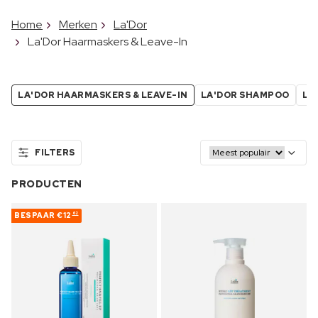
Home
Merken
La'Dor
La'Dor Haarmaskers & Leave-In
LA'DOR HAARMASKERS & LEAVE-IN
LA'DOR SHAMPOO
LA
FILTERS
PRODUCTEN
BESPAAR
€12
62