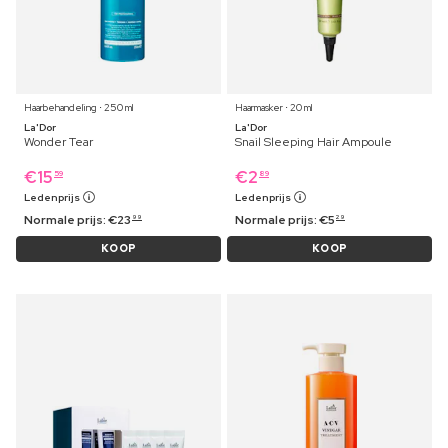
Haarbehandeling ⋅ 250 ml
Haarmasker ⋅ 20 ml
La'Dor
La'Dor
Wonder Tear
Snail Sleeping Hair Ampoule
€
15
€
2
59
89
Ledenprijs
Ledenprijs
Normale prijs:
€
23
Normale prijs:
€
5
99
29
KOOP
KOOP