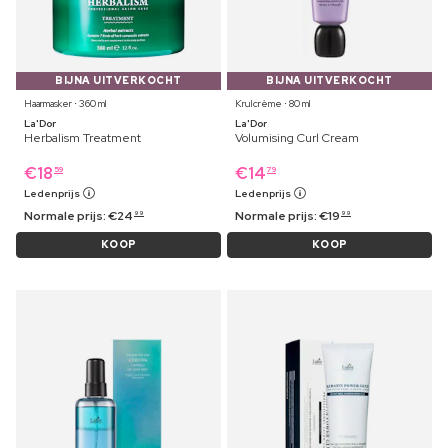
BIJNA UITVERKOCHT
BIJNA UITVERKOCHT
Haarmasker ⋅ 360 ml
Krulcrème ⋅ 80 ml
La'Dor
La'Dor
Herbalism Treatment
Volumising Curl Cream
€
18
€
14
59
79
Ledenprijs
Ledenprijs
Normale prijs:
€
24
Normale prijs:
€
19
99
99
KOOP
KOOP