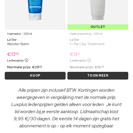
OUTLET
Haarmasker ⋅ 200 ml
Haarbehandeling ⋅ 200 ml
La'Dor
La'Dor
Wonder Balm
C-Tox Clay Treatment
€
17
€
11
39
39
Ledenprijs
Ledenprijs
Normale prijs:
€
29
Normale prijs:
€
16
59
89
KOOP
TOON MEER
Alle prijzen zijn inclusief BTW. Kortingen worden
weergegeven in vergelijking met de normale prijs.
Luxplus ledenprijzen gelden alleen voor leden. Je kunt
lid worden bij je eerste aankoop. Lidmaatschap kost
9,95 €/30 dagen. De eerste 14 dagen zijn gratis het
abonnement is op - op elk moment opzegbaar.