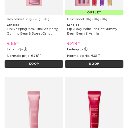
OUTLET
Geschenkset ⋅ 20 g + 20 g + 20 g
Geschenkset ⋅ 10 g + 10 g + 10 g
Laneige
Laneige
Lip Sleeping Mask Trio Set Berry,
Lip Glowy Balm Trio Set Gummy
Gummy Bear & Sweet Candy
Bear, Berry & Vanilla
€
66
€
49
09
49
Ledenprijs
Ledenprijs
Normale prijs:
€
78
Normale prijs:
€
61
29
69
KOOP
KOOP