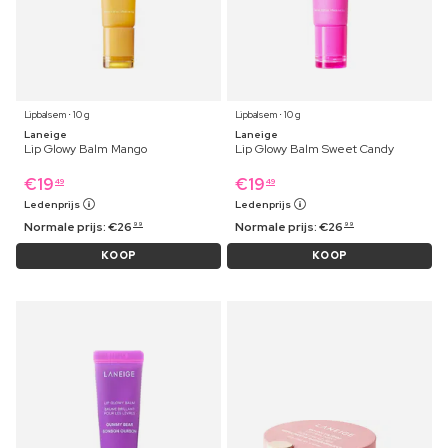
Lipbalsem ⋅ 10 g
Lipbalsem ⋅ 10 g
Laneige
Laneige
Lip Glowy Balm Mango
Lip Glowy Balm Sweet Candy
€
19
€
19
49
49
Ledenprijs
Ledenprijs
Normale prijs:
€
26
Normale prijs:
€
26
99
99
KOOP
KOOP