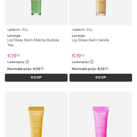
Lipbalsem ⋅ 10 g
Lipbalsem ⋅ 10 g
Laneige
Laneige
Lip Glowy Balm Matcha Bubble
Lip Glowy Balm Vanilla
Tea
€
19
€
19
39
39
Ledenprijs
Ledenprijs
Normale prijs:
€
26
Normale prijs:
€
26
99
99
KOOP
KOOP