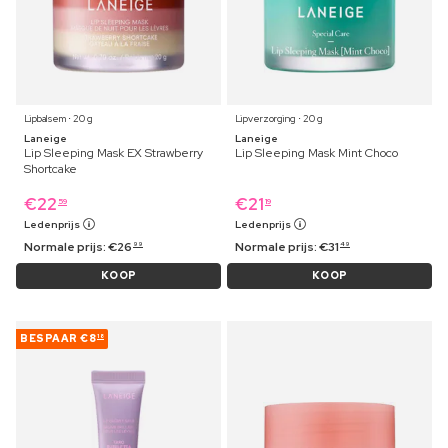
Lipbalsem ⋅ 20 g
Lipverzorging ⋅ 20 g
Laneige
Laneige
Lip Sleeping Mask EX Strawberry
Lip Sleeping Mask Mint Choco
Shortcake
€
22
€
21
59
19
Ledenprijs
Ledenprijs
Normale prijs:
€
26
Normale prijs:
€
31
99
49
KOOP
KOOP
BESPAAR
€8
18