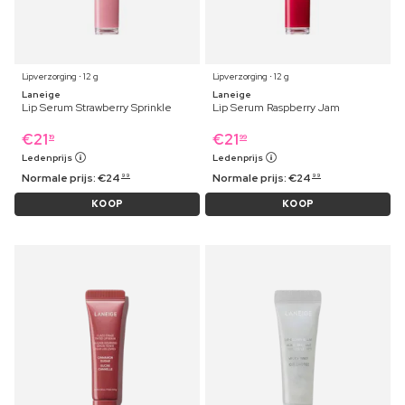
Lipverzorging ⋅ 12 g
Lipverzorging ⋅ 12 g
Laneige
Laneige
Lip Serum Strawberry Sprinkle
Lip Serum Raspberry Jam
€
21
€
21
19
99
Ledenprijs
Ledenprijs
Normale prijs:
€
24
Normale prijs:
€
24
99
99
KOOP
KOOP