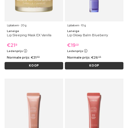
Lipbalsem ⋅ 20 g
Lipbalsem ⋅ 10 g
Laneige
Laneige
Lip Sleeping Mask EX Vanilla
Lip Glowy Balm Blueberry
€
21
€
19
19
39
Ledenprijs
Ledenprijs
Normale prijs:
€
31
Normale prijs:
€
26
49
99
KOOP
KOOP