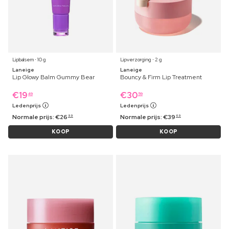
Lipbalsem ⋅ 10 g
Lipverzorging ⋅ 2 g
Laneige
Laneige
Lip Glowy Balm Gummy Bear
Bouncy & Firm Lip Treatment
€
19
€
30
49
59
Ledenprijs
Ledenprijs
Normale prijs:
€
26
Normale prijs:
€
39
99
69
KOOP
KOOP