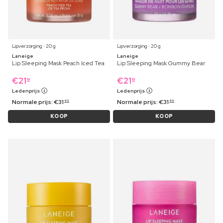
Lipverzorging ⋅ 20 g
Lipverzorging ⋅ 20 g
Laneige
Laneige
Lip Sleeping Mask Peach Iced Tea
Lip Sleeping Mask Gummy Bear
€
21
€
21
19
19
Ledenprijs
Ledenprijs
Normale prijs:
€
31
Normale prijs:
€
31
49
49
KOOP
KOOP