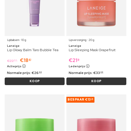
Lipbalsem ⋅ 10 g
Lipverzorging ⋅ 20 g
Laneige
Laneige
Lip Glowy Balm Taro Bubble Tea
Lip Sleeping Mask Grapefruit
€
18
€
21
81
19
€
22
89
Actieprijs
Ledenprijs
Normale prijs:
€
26
Normale prijs:
€
33
99
99
KOOP
KOOP
BESPAAR
€13
34