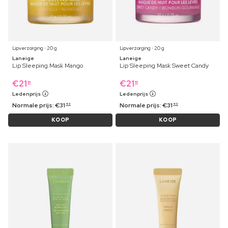
Lipverzorging ⋅ 20 g
Lipverzorging ⋅ 20 g
Laneige
Laneige
Lip Sleeping Mask Mango
Lip Sleeping Mask Sweet Candy
€
21
€
21
19
19
Ledenprijs
Ledenprijs
Normale prijs:
€
31
Normale prijs:
€
31
49
49
KOOP
KOOP