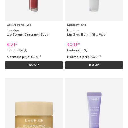
Lipverzorging ⋅ 12 g
Lipbalsem ⋅ 10 g
Laneige
Laneige
Lip Serum Cinnamon Sugar
Lip Glow Balm Milky Way
€
21
€
20
19
09
Ledenprijs
Ledenprijs
Normale prijs:
€
24
Normale prijs:
€
23
99
49
KOOP
KOOP