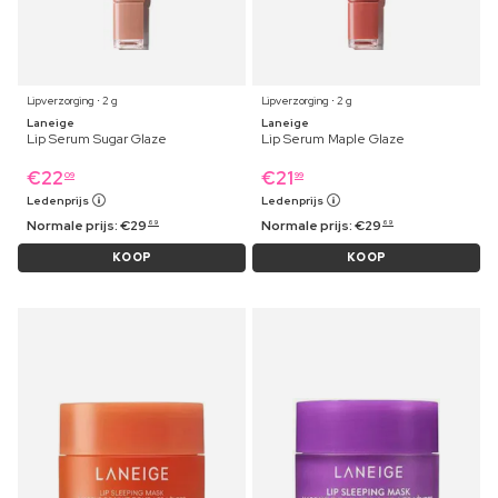
Lipverzorging ⋅ 2 g
Lipverzorging ⋅ 2 g
Laneige
Laneige
Lip Serum Sugar Glaze
Lip Serum Maple Glaze
€
22
€
21
09
99
Ledenprijs
Ledenprijs
Normale prijs:
€
29
Normale prijs:
€
29
69
69
KOOP
KOOP