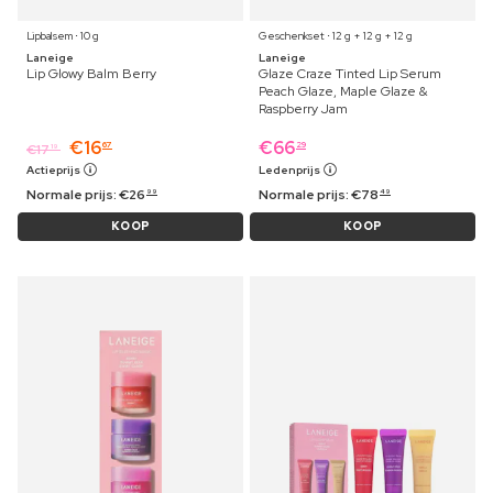
Lipbalsem ⋅ 10 g
Geschenkset ⋅ 12 g + 12 g + 12 g
Laneige
Laneige
Lip Glowy Balm Berry
Glaze Craze Tinted Lip Serum
Peach Glaze, Maple Glaze &
Raspberry Jam
€
16
€
66
67
29
€
17
19
Actieprijs
Ledenprijs
Normale prijs:
€
26
Normale prijs:
€
78
99
49
KOOP
KOOP