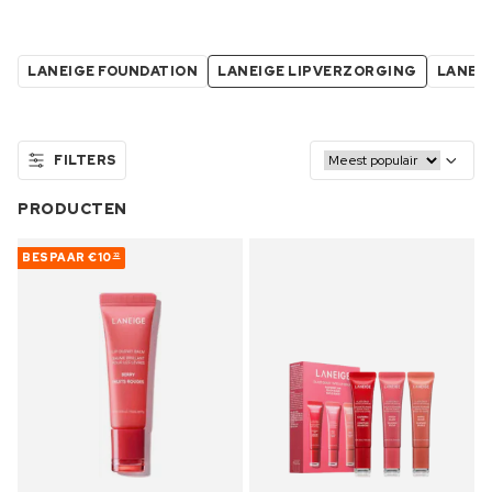
LANEIGE FOUNDATION
LANEIGE LIPVERZORGING
LANEI
FILTERS
PRODUCTEN
BESPAAR
€10
32