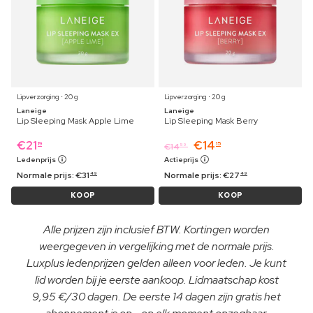
Lipverzorging ⋅ 20 g
Lipverzorging ⋅ 20 g
Laneige
Laneige
Lip Sleeping Mask Apple Lime
Lip Sleeping Mask Berry
€
21
€
14
19
15
€
14
59
Ledenprijs
Actieprijs
Normale prijs:
€
31
Normale prijs:
€
27
49
49
KOOP
KOOP
Alle prijzen zijn inclusief BTW. Kortingen worden
weergegeven in vergelijking met de normale prijs.
Luxplus ledenprijzen gelden alleen voor leden. Je kunt
lid worden bij je eerste aankoop. Lidmaatschap kost
9,95 €/30 dagen. De eerste 14 dagen zijn gratis het