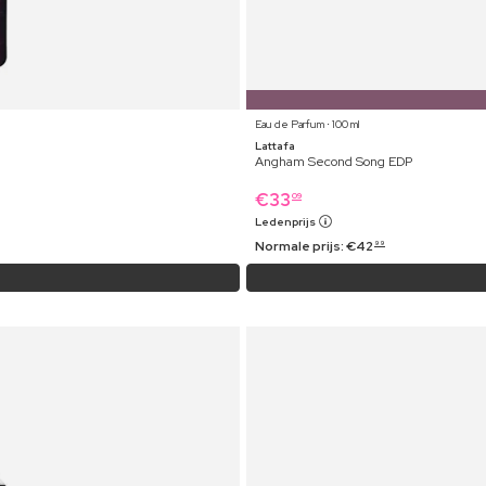
Eau de Parfum ⋅ 100 ml
Lattafa
Angham Second Song EDP
€
33
09
Ledenprijs
Normale prijs:
€
42
99