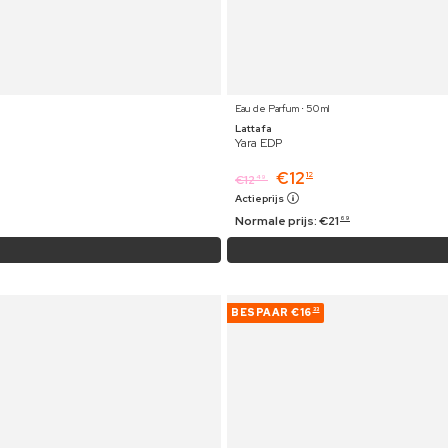
Eau de Parfum ⋅ 50 ml
Lattafa
Yara EDP
€
12
12
€
12
49
Actieprijs
Normale prijs:
€
21
69
BESPAAR
€16
33