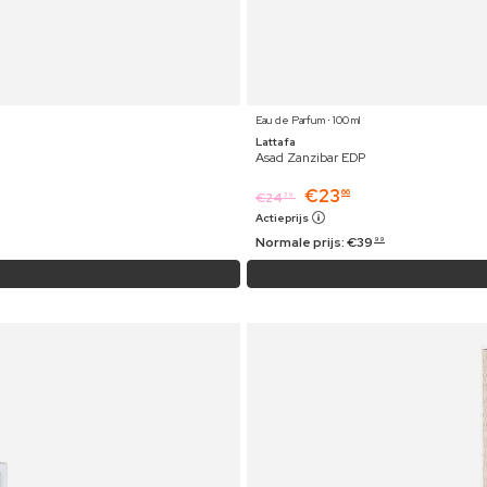
Eau de Parfum ⋅ 100 ml
Lattafa
Asad Zanzibar EDP
€
23
66
€
24
39
Actieprijs
Normale prijs:
€
39
99