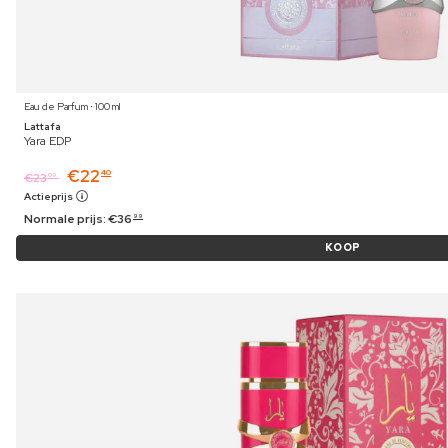
Eau de Parfum ⋅ 100 ml
Lattafa
Yara EDP
€
22
40
€
23
09
Actieprijs
Normale prijs:
€
36
99
KOOP