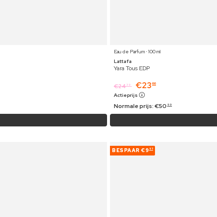
Eau de Parfum ⋅ 100 ml
Lattafa
Yara Tous EDP
€
23
66
€
24
39
Actieprijs
Normale prijs:
€
50
99
BESPAAR
€9
57