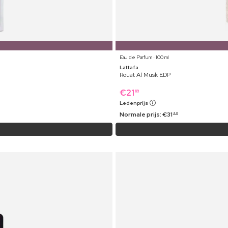
Eau de Parfum ⋅ 100 ml
Lattafa
Rouat Al Musk EDP
€
21
69
Ledenprijs
Normale prijs:
€
31
49