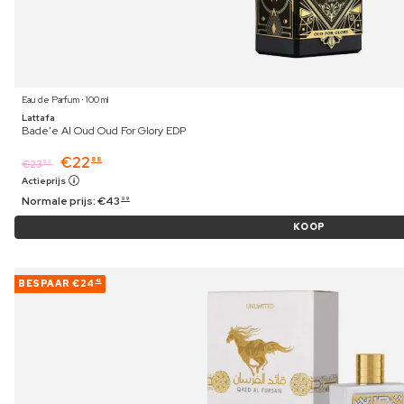
Eau de Parfum ⋅ 100 ml
Lattafa
Bade'e Al Oud Oud For Glory EDP
€
22
88
€
23
59
Actieprijs
Normale prijs:
€
43
99
KOOP
BESPAAR
€24
42