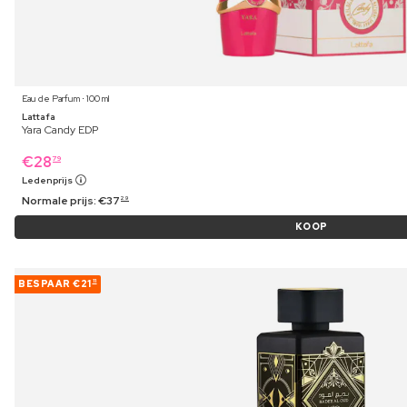
Eau de Parfum ⋅ 100 ml
Lattafa
Yara Candy EDP
€
28
79
Ledenprijs
Normale prijs:
€
37
29
KOOP
BESPAAR
€21
11