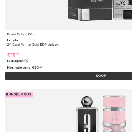
Eau de Parfum ⋅ 100 ml
Lattafa
24 Carat White Gold EDP Unisex
€
18
79
Ledenprijs
Normale prijs:
€
30
29
KOOP
BUNDEL PRIJS