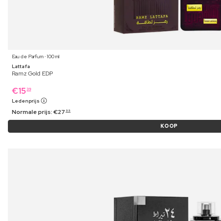
Eau de Parfum ⋅ 100 ml
Lattafa
Ramz Gold EDP
€
15
39
Ledenprijs
Normale prijs:
€
27
99
KOOP