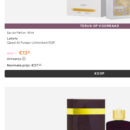
TERUG OP VOORRAAD
Eau de Parfum ⋅ 90 ml
Lattafa
Qaed Al Fursan Unlimited EDP
€
13
57
€
13
99
Actieprijs
Normale prijs:
€
37
99
KOOP