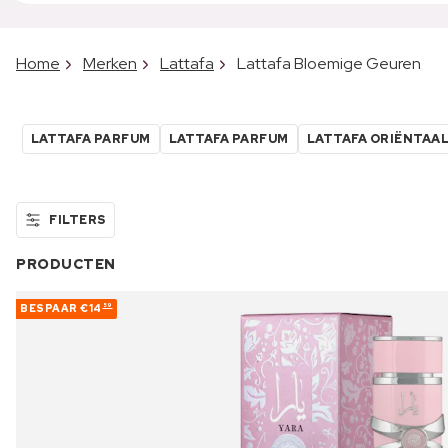
Home
Merken
Lattafa
Lattafa Bloemige Geuren
LATTAFA PARFUM
LATTAFA PARFUM
LATTAFA ORIËNTAA
FILTERS
PRODUCTEN
BESPAAR
€14
59