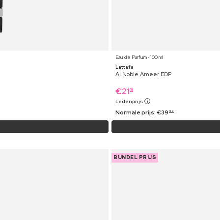
Eau de Parfum ⋅ 100 ml
Lattafa
Al Noble Ameer EDP
€
21
19
Ledenprijs
Normale prijs:
€
39
99
BUNDEL PRIJS