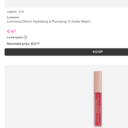
Lipgloss ⋅ 5 ml
Lumene
Luminous Shine Hydrating & Plumping 12 Nude Peach
€
4
19
Ledenprijs
Normale prijs:
€
12
49
KOOP