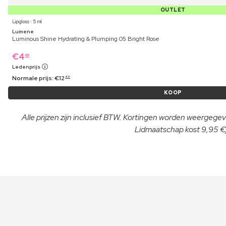
OUTLET
Lipgloss ⋅ 5 ml
Lumene
Luminous Shine Hydrating & Plumping 05 Bright Rose
€
4
69
Ledenprijs
Normale prijs:
€
12
49
KOOP
Alle prijzen zijn inclusief BTW. Kortingen worden weergegeve
Lidmaatschap kost 9,95 €/