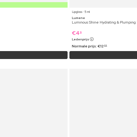
Lipgloss ⋅ 5 ml
Lumene
Luminous Shine Hydrating & Plumping 
€
4
19
Ledenprijs
Normale prijs:
€
12
49