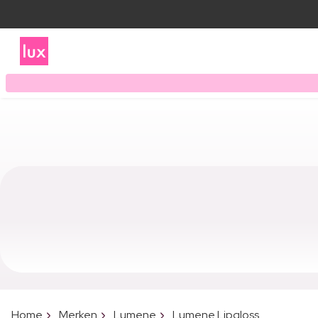
Home
Merken
Lumene
Lumene Lipgloss