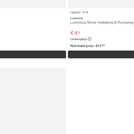
Lipgloss ⋅ 5 ml
Lumene
Luminous Shine Hydrating & Plumping 
€
4
19
Ledenprijs
Normale prijs:
€
12
49