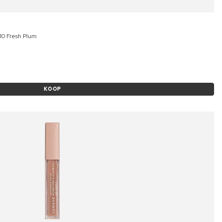
10 Fresh Plum
KOOP