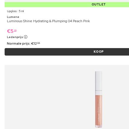
OUTLET
Lipgloss ⋅ 5 ml
Lumene
Luminous Shine Hydrating & Plumping 04 Peach Pink
€
5
29
Ledenprijs
Normale prijs:
€
12
49
KOOP