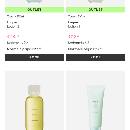
OUTLET
OUTLET
Toner ⋅ 210 ml
Toner ⋅ 210 ml
Luque
Luque
Lotion 2
Lotion 1
€
14
€
12
49
99
Ledenprijs
Ledenprijs
Normale prijs:
€
27
Normale prijs:
€
27
99
99
KOOP
KOOP