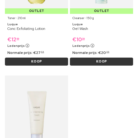
OUTLET
OUTLET
Toner ⋅ 210 ml
Cleanser ⋅ 150 g
Luque
Luque
Conc Exfoliating Lotion
Gel Wash
€
12
€
10
99
09
Ledenprijs
Ledenprijs
Normale prijs:
€
27
Normale prijs:
€
20
99
99
KOOP
KOOP