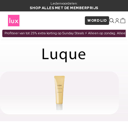
Ledenvoordelen:
SHOP ALLES MET DE MEMBERPRIJS
WORD LID
Profiteer van tot 25% extra korting op Sunday Steals ⚡ Alleen op zondag. Alleen