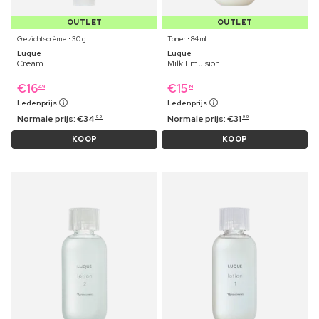
OUTLET
OUTLET
Gezichtscrème ⋅ 30 g
Toner ⋅ 84 ml
Luque
Luque
Cream
Milk Emulsion
€
16
€
15
49
19
Ledenprijs
Ledenprijs
Normale prijs:
€
34
Normale prijs:
€
31
99
99
KOOP
KOOP