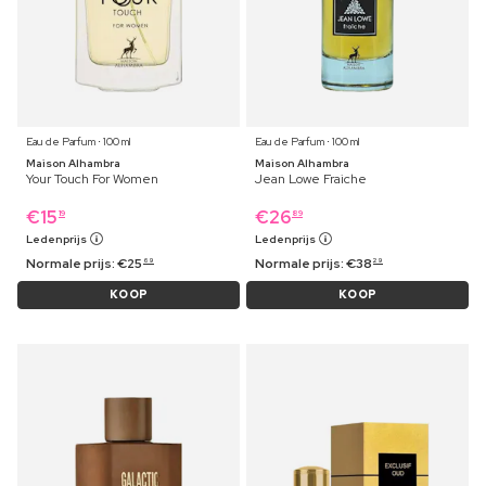
Eau de Parfum ⋅ 100 ml
Eau de Parfum ⋅ 100 ml
Maison Alhambra
Maison Alhambra
Your Touch For Women
Jean Lowe Fraiche
€
15
€
26
19
89
Ledenprijs
Ledenprijs
Normale prijs:
€
25
Normale prijs:
€
38
69
29
KOOP
KOOP