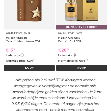
BIJNA UITVERKOCHT
Eau de Parfum ⋅ 100 ml
Eau de Parfum ⋅ 100 ml
Maison Alhambra
Maison Alhambra
Galactic Man Intense EDP
Exclusif Oud EDP
€
15
€
28
19
29
Ledenprijs
Ledenprijs
Normale prijs:
€
24
Normale prijs:
€
54
99
99
KOOP
KOOP
Alle prijzen zijn inclusief BTW. Kortingen worden
weergegeven in vergelijking met de normale prijs.
Luxplus ledenprijzen gelden alleen voor leden. Je kunt
lid worden bij je eerste aankoop. Lidmaatschap kost
9,95 €/30 dagen. De eerste 14 dagen zijn gratis het
abonnement is op - op elk moment opzegbaar.